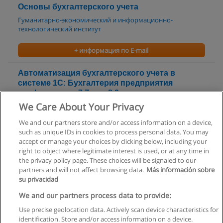
Основы бухгалтерского учета
Гуманитарно-экономический и информационно-
технологический институт
+ информация по E-mail
Автоматизация бухгалтерского учета в
системе 1С: Бухгалтерия предприятия
конфигурации 7.7 или 8.0
We Care About Your Privacy
Гуманитарно-экономический и информационно-
технологический институт
We and our partners store and/or access information on a device,
such as unique IDs in cookies to process personal data. You may
+ информация по E-mail
accept or manage your choices by clicking below, including your
right to object where legitimate interest is used, or at any time in
the privacy policy page. These choices will be signaled to our
partners and will not affect browsing data.
Más información sobre
su privacidad
Правила пользования
We and our partners process data to provide:
Use precise geolocation data. Actively scan device characteristics for
Конфиденциальность информации
identification. Store and/or access information on a device.