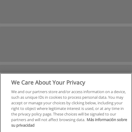
We Care About Your Privacy
We and our partners store and/or access information on a device,
such as unique IDs in cookies to process personal data. You may
accept or manage your choices by clicking below, including your
right to object where legitimate interest is used, or at any time in
Следующая
the privacy policy page. These choices will be signaled to our
partners and will not affect browsing data.
Más información sobre
Страница
1
из
2
su privacidad