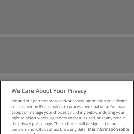
1
2
3
4
Следующая
We Care About Your Privacy
We and our partners store and/or access information on a device,
Страница
1
из
4
such as unique IDs in cookies to process personal data. You may
accept or manage your choices by clicking below, including your
right to object where legitimate interest is used, or at any time in
the privacy policy page. These choices will be signaled to our
partners and will not affect browsing data.
Más información sobre