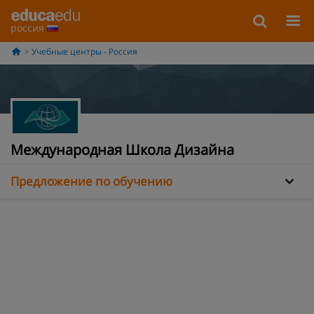
россия
Учебные центры - Россия
Информация
Международная Школа Дизайна
Предложение по обучению