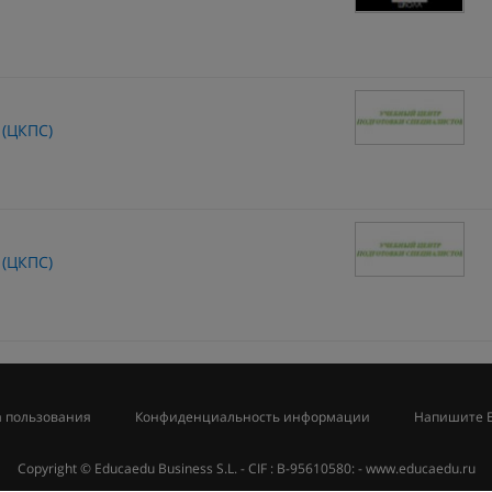
 (ЦКПС)
 (ЦКПС)
 пользования
Конфиденциальность информации
Напишите 
Copyright © Educaedu Business S.L. - CIF : B-95610580: -
www.educaedu.ru