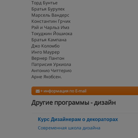
Торд Бунтье
Братья Бурулек
Марсель Вандерс
Константин Грчик
Рэй и Чарльз Имз
Токуджин Йошиока
Братья Кампана
Джо Коломбо
Инго Маурер
Вернер Пантон
Патрисия Уркиола
Антонио Читтерио
Арне Якобсен.
+ информация по E-mail
Другие программы - дизайн
Курс Дизайнерам о декораторах
Современная школа дизайна