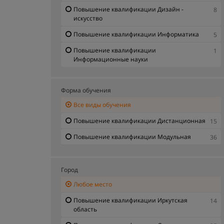
Повышение квалификации Дизайн -
8
искусство
Повышение квалификации Информатика
5
Повышение квалификации
1
Информационные науки
Повышение квалификации Кадры
25
Форма обучения
Повышение квалификации Контроль
3
качества
Все виды обучения
Повышение квалификации Маркетинг -
10
Повышение квалификации Дистанционная
15
реклама
Повышение квалификации Модульная
36
Повышение квалификации Медицина -
6
здоровье
Повышение квалификации Налоги -
10
Город
налогообложение
Любое место
Повышение квалификации Пищевая
3
промышленность
Повышение квалификации Иркутская
14
область
Повышение квалификации Право
37