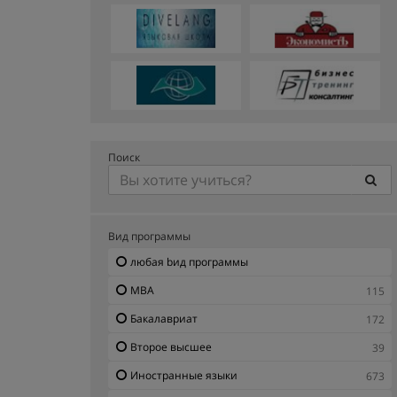
Поиск
Вид программы
любая bид программы
MBA
115
Бакалавриат
172
Второе высшее
39
Иностранные языки
673