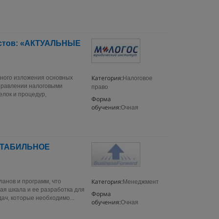
истов: «АКТУАЛЬНЫЕ
Категория:
нного изложения основных
Налоговое
управлении налоговыми
право
елок и процедур,
Форма
обучения:
Очная
СТАБИЛЬНОЕ
Категория:
анов и программ, что
Менеджмент
ная шкала и ее разработка для
Форма
ач, которые необходимо...
обучения:
Очная