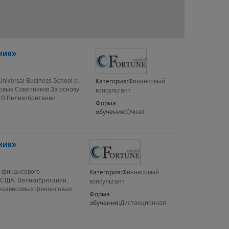
ник»
Категория:
iversal Business School (г.
Финансовый
овых Советников.За основу
консультант
 В Великобритании...
Форма
обучения:
Очная
ник»
Категория:
е финансового
Финансовый
в США, Великобритании,
консультант
 независимых финансовых
Форма
обучения:
Дистанционная