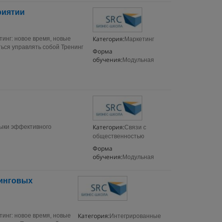
риятии
Категория:
инг: новое время, новые
Маркетинг
ться управлять собой Тренинг
Форма
обучения:
Модульная
Категория:
выки эффективного
Связи с
общественностью
Форма
обучения:
Модульная
тинговых
Категория:
инг: новое время, новые
Интегрированные