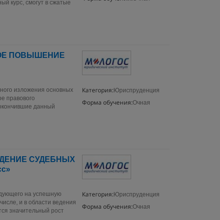
й курс, смогут в сжатые
НОЕ ПОВЫШЕНИЕ
Категория:
нного изложения основных
Юриспруденция
ре правового
Форма обучения:
Очная
 окончившие данный
ВЕДЕНИЕ СУДЕБНЫХ
сс»
Категория:
ндующего на успешную
Юриспруденция
числе, и в области ведения
Форма обучения:
Очная
тся значительный рост