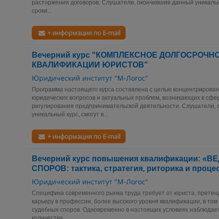
расторжении договоров. Слушатели, окончившие данный уникальны
сроки...
+ информация по E-mail
Вечерний курс "КОМПЛЕКСНОЕ ДОЛГОСРОЧ
КВАЛИФИКАЦИИ ЮРИСТОВ"
Юридический институт "М-Логос"
Программа настоящего курса составлена с целью концентрирова
юридических вопросов и актуальных проблем, возникающих в сфе
регулирования предпринимательской деятельности. Слушатели,
уникальный курс, смогут в...
+ информация по E-mail
Вечерний курс повышения квалификации: «
СПОРОВ: тактика, стратегия, риторика и проце
Юридический институт "М-Логос"
Специфика современного рынка труда требует от юриста, прете
карьеру в профессии, более высокого уровня квалификации, в том 
судебных споров. Одновременно в настоящих условиях наблюдае
количества...