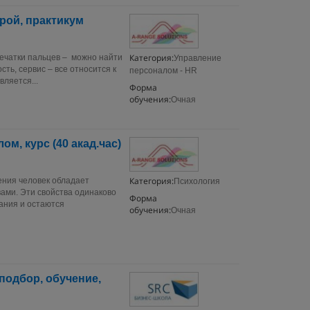
рой, практикум
Категория:
печатки пальцев – можно найти
Управление
сть, сервис – все относится к
персоналом - HR
вляется...
Форма
обучения:
Очная
м, курс (40 акад.час)
Категория:
ения человек обладает
Психология
ами. Эти свойства одинаково
Форма
ания и остаются
обучения:
Очная
подбор, обучение,