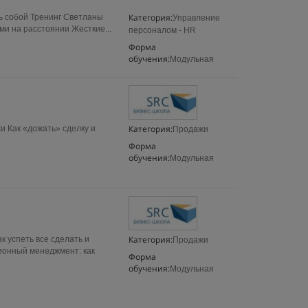
Категория:
ть собой Тренинг Светланы
Управление
и на расстоянии Жесткие...
персоналом - HR
Форма
обучения:
Модульная
Категория:
 Как «дожать» сделку и
Продажи
Форма
обучения:
Модульная
Категория:
к успеть все сделать и
Продажи
ионный менеджмент: как
Форма
обучения:
Модульная