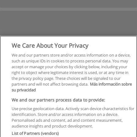
We Care About Your Privacy
We and our partners store and/or access information on a device,
such as unique IDs in cookies to process personal data. You may
Следующая
accept or manage your choices by clicking below, including your
Страница
1
из
2
right to object where legitimate interest is used, or at any time in
the privacy policy page. These choices will be signaled to our
partners and will not affect browsing data.
Más información sobre
su privacidad
Правила пользования
We and our partners process data to provide:
Use precise geolocation data. Actively scan device characteristics for
Конфиденциальность информации
identification. Store and/or access information on a device.
Personalised ads and content, ad and content measurement,
Напишите Educaedu
audience insights and product development.
List of Partners (vendors)
Copyright © Educaedu Business S.L. - CIF : B-95610580: -