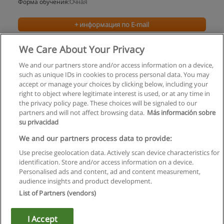
Форма обучения:
Очная
+ информация по E-mail
We Care About Your Privacy
We and our partners store and/or access information on a device,
such as unique IDs in cookies to process personal data. You may
accept or manage your choices by clicking below, including your
right to object where legitimate interest is used, or at any time in
the privacy policy page. These choices will be signaled to our
partners and will not affect browsing data.
Más información sobre
su privacidad
Правила пользования
We and our partners process data to provide:
Use precise geolocation data. Actively scan device characteristics for
Конфиденциальность информации
identification. Store and/or access information on a device.
Personalised ads and content, ad and content measurement,
Напишите Educaedu
audience insights and product development.
List of Partners (vendors)
Copyright © Educaedu Business S.L. - CIF : B-95610580: -
www.educaedu.ru
I Accept