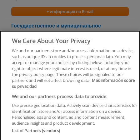
+ информация по E-mail
Государственное и муниципальное
управление
We Care About Your Privacy
Санкт-Петербургский институт гуманитарного
образования
We and our partners store and/or access information on a device,
such as unique IDs in cookies to process personal data. You may
+ информация по E-mail
accept or manage your choices by clicking below, including your
right to object where legitimate interest is used, or at any time in
the privacy policy page. These choices will be signaled to our
partners and will not affect browsing data.
Más información sobre
su privacidad
Правила пользования
We and our partners process data to provide:
Use precise geolocation data. Actively scan device characteristics for
Конфиденциальность информации
identification. Store and/or access information on a device.
Personalised ads and content, ad and content measurement,
Напишите Educaedu
audience insights and product development.
List of Partners (vendors)
Copyright © Educaedu Business S.L. - CIF : B-95610580: -
www.educaedu.ru