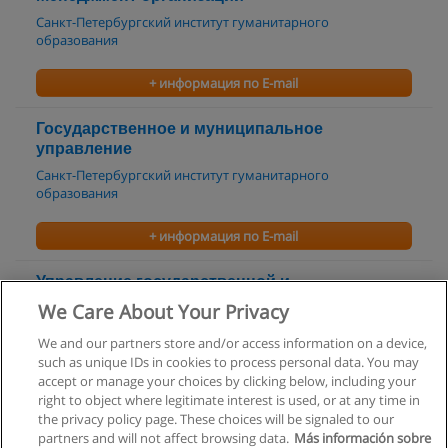
Санкт-Петербургский институт гуманитарного
образования
+ информация по E-mail
Государственное и муниципальное
управление
Санкт-Петербургский институт гуманитарного
образования
+ информация по E-mail
Управление государственной и
муниципальной собственностью
We Care About Your Privacy
Санкт-Петербургский институт управления и права
We and our partners store and/or access information on a device,
such as unique IDs in cookies to process personal data. You may
+ информация по E-mail
accept or manage your choices by clicking below, including your
right to object where legitimate interest is used, or at any time in
the privacy policy page. These choices will be signaled to our
partners and will not affect browsing data.
Más información sobre