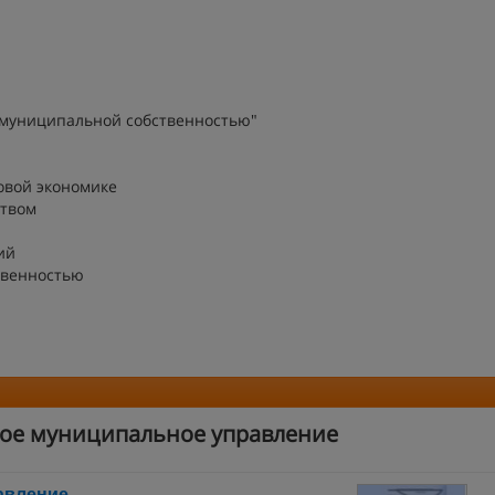
 муниципальной собственностью"
овой экономике
твом
ий
твенностью
ное муниципальное управление
авление