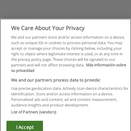
We Care About Your Privacy
We and our partners store and/or access information on a device,
such as unique IDs in cookies to process personal data. You may
accept or manage your choices by clicking below, including your
right to object where legitimate interest is used, or at any time in
the privacy policy page. These choices will be signaled to our
partners and will not affect browsing data.
Más información sobre
su privacidad
Правила пользования
We and our partners process data to provide:
Use precise geolocation data. Actively scan device characteristics for
Конфиденциальность информации
identification. Store and/or access information on a device.
Personalised ads and content, ad and content measurement,
Напишите Educaedu
audience insights and product development.
List of Partners (vendors)
Copyright © Educaedu Business S.L. - CIF : B-95610580: -
www.educaedu.ru
I Accept