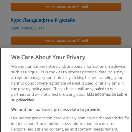
+ информация по E-mail
Курс Ландшафтный дизайн
Клуб "ГОРИЗОНТ"
+ информация по E-mail
Курс «Дизайнер-декоратор»
We Care About Your Privacy
Учебный центр Дизайн-Мастерские
We and our partners store and/or access information on a device,
such as unique IDs in cookies to process personal data. You may
+ информация по E-mail
accept or manage your choices by clicking below, including your
right to object where legitimate interest is used, or at any time in
the privacy policy page. These choices will be signaled to our
partners and will not affect browsing data.
Más información sobre
su privacidad
Правила пользования
We and our partners process data to provide:
Use precise geolocation data. Actively scan device characteristics for
Конфиденциальность информации
identification. Store and/or access information on a device.
Personalised ads and content, ad and content measurement,
Напишите Educaedu