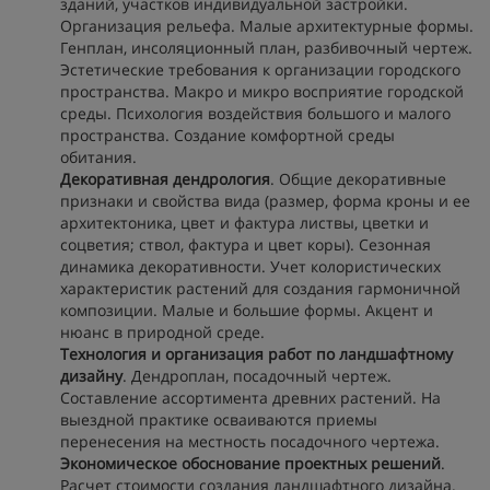
зданий, участков индивидуальной застройки.
Организация рельефа. Малые архитектурные формы.
Генплан, инсоляционный план, разбивочный чертеж.
Эстетические требования к организации городского
пространства. Макро и микро восприятие городской
среды. Психология воздействия большого и малого
пространства. Создание комфортной среды
обитания.
Декоративная дендрология
. Общие декоративные
признаки и свойства вида (размер, форма кроны и ее
архитектоника, цвет и фактура листвы, цветки и
соцветия; ствол, фактура и цвет коры). Сезонная
динамика декоративности. Учет колористических
характеристик растений для создания гармоничной
композиции. Малые и большие формы. Акцент и
нюанс в природной среде.
Технология и организация работ по ландшафтному
дизайну
. Дендроплан, посадочный чертеж.
Составление ассортимента древних растений. На
выездной практике осваиваются приемы
перенесения на местность посадочного чертежа.
Экономическое обоснование проектных решений
.
Расчет стоимости создания ландшафтного дизайна.