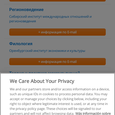
Регионоведение
Сибирский институт международных отношений и
регионоведения
+ информация по E-mail
Филология
Оренбургский институт экономики и культуры
+ информация по E-mail
Теория и практика межкультурной
коммуникации
We Care About Your Privacy
Оренбургский институт экономики и культуры
We and our partners store and/or access information on a device,
such as unique IDs in cookies to process personal data. You may
+ информация по E-mail
accept or manage your choices by clicking below, including your
right to object where legitimate interest is used, or at any time in
the privacy policy page. These choices will be signaled to our
partners and will not affect browsing data.
Más información sobre