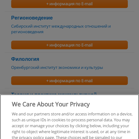
+ информация по E-mail
Регионоведение
Сибирский институт международных отношений и
регионоведения
+ информация по E-mail
Филология
Оренбургский институт экономики и культуры
+ информация по E-mail
Теория и практика межкультурной
коммуникации
We Care About Your Privacy
Оренбургский институт экономики и культуры
We and our partners store and/or access information on a device,
such as unique IDs in cookies to process personal data. You may
+ информация по E-mail
accept or manage your choices by clicking below, including your
right to object where legitimate interest is used, or at any time in
the privacy policy page. These choices will be signaled to our