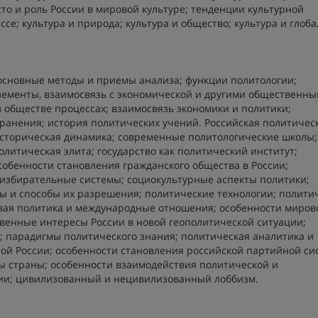
то и роль России в мировой культуре; тенденции культурной
е; культура и природа; культура и общество; культура и глоб
основные методы и приемы анализа; функции политологии;
элементы, взаимосвязь с экономической и другими общественн
в обществе процессах; взаимосвязь экономики и политики;
ранения; история политических учений. Российская политичес
 историческая динамика; современные политологические школы;
олитическая элита; государство как политический институт;
обенности становления гражданского общества в России;
 избирательные системы; социокультурные аспекты политики;
ы и способы их разрешения; политические технологии; полити
вая политика и международные отношения; особенности миров
твенные интересы России в новой геополитической ситуации;
; парадигмы политического знания; политическая аналитика и
ой России; особенности становления российской партийной си
ы страны; особенности взаимодействия политической и
ссии; цивилизованный и нецивилизованный лоббизм.