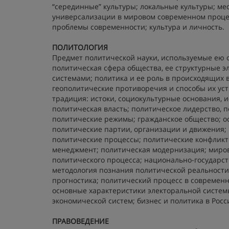
“серединные” культуры; локальные культуры; мес
универсализации в мировом современном процесс
проблемы современности; культура и личность.
ПОЛИТОЛОГИЯ
Предмет политической науки, используемые ею 
политическая сфера общества, ее структурные 
системами; политика и ее роль в происходящих 
геополитические противоречия и способы их уст
традиция: истоки, социокультурные основания,
политическая власть; политическое лидерство, п
политические режимы; гражданское общество; ос
политические партии, организации и движения;
политические процессы; политические конфликт
менеджмент; политическая модернизация; миро
политического процесса; национально-государс
методология познания политической реальности
прогностика; политический процесс в современн
основные характеристики электоральной систем
экономической систем; бизнес и политика в Ро
ПРАВОВЕДЕНИЕ