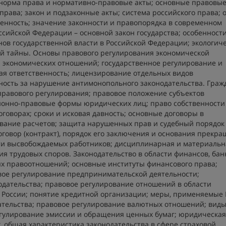
; норма права и нормативно-правовые акты; основные правовы
права; закон и подзаконные акты; система российского права; 
енность; значение законности и правопорядка в современном
ссийской Федерации – основной закон государства; особенност
нов государственной власти в Российской Федерации; экологич
й тайны. О
сновы правового регулирования экономической
 экономических отношений; государственное регулирование и
ая ответственность; лицензирование отдельных видов
ность за нарушение антимонопольного законодательства.
Граж
равового регулирования; правовое положение субъектов
онно-правовые формы юридических лиц; право собственности 
говорах; сроки и исковая давность; основные договоры в
ование расчетов; защита нарушенных прав и судебный порядок
договор (контракт), порядок его заключения и основания прекра
сти высвобождаемых работников; дисциплинарная и материальн
ия трудовых споров.
Законодательство в области финансов, бан
ых правоотношений; основные институты финансового права;
вое регулирование предпринимательской деятельности;
одательства; правовое регулирование отношений в области
а России; понятие кредитной организации; меры, применяемые
дательства; правовое регулирование валютных отношений; вид
егулирование эмиссии и обращения ценных бумаг; юридическая
, общая характеристика законодательства в сфере страховой