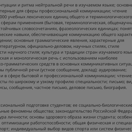
ентуации и ритма нейтральной речи в изучаемом языке; основ
ктерные для сферы профессиональной коммуникации; чтение
000 учебных лексических единиц общего и терминологического
 сферам применения (бытовая, терминологическая, общенаучна
устойчивых словосочетаниях, фразеологических единицах; понят
ические навыки, обеспечивающие коммуникацию общего характ
ении; основные грамматические явления, характерные для
тературном, официально-деловом, научных стилях, стиле
ти научного стиля; культура и традиции стран изучаемого язык
еская и монологическая речь с использованием наиболее
ко-грамматических средств в основных коммуникативных ситуа
 публичной речи (устное сообщение, доклад); аудирование;
и в сфере бытовой и профессиональной коммуникации; чтение
ксты по широкому и узкому профилю специальности; письмо; в
исы, сообщения, частное письмо, деловое письмо, биография.
сиональной подготовке студентов; ее социально-биологически
льные феномены общества; законодательство Российской Федер
ура личности; основы здорового образа жизни студента; особе
я оптимизации работоспособности; общая физическая и специа
спорт; индивидуальный выбор видов спорта или систем физичес