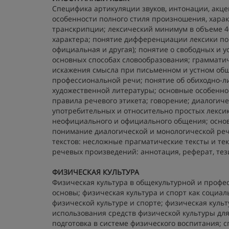
Специфика артикуляции звуков, интонации, акц
особенности полного стиля произношения, хара
транскрипции; лексический минимум в объеме 4
характера; понятие дифференциации лексики по
официальная и другая); понятие о свободных и 
основных способах словообразования; граммат
искажения смысла при письменном и устном общ
профессиональной речи; понятие об обиходно-ли
художественной литературы; основные особеннос
правила речевого этикета; говорение; диалогич
употребительных и относительно простых лекси
неофициального и официального общения; основы
понимание диалогической и монологической реч
текстов: несложные прагматические тексты и те
речевых произведений: аннотация, реферат, тез
ФИЗИЧЕСКАЯ КУЛЬТУРА
Физическая культура в общекультурной и профес
основы; физическая культура и спорт как социа
физической культуре и спорте; физическая культ
использования средств физической культуры дл
подготовка в системе физического воспитания; 