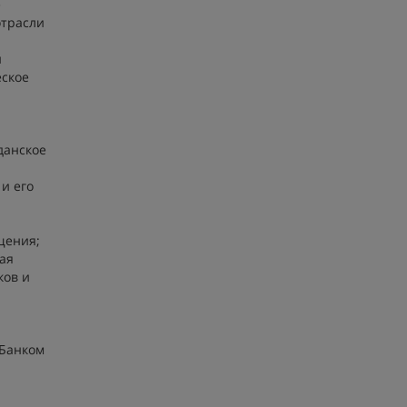
е
отрасли
и
еское
данское
и его
щения;
ая
ков и
 Банком
ы