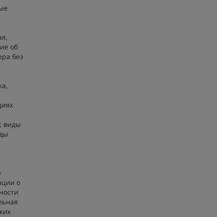
ные
я,
ие об
ера без
а,
циях
; виды
иды
е
ации о
нности
льная
ких