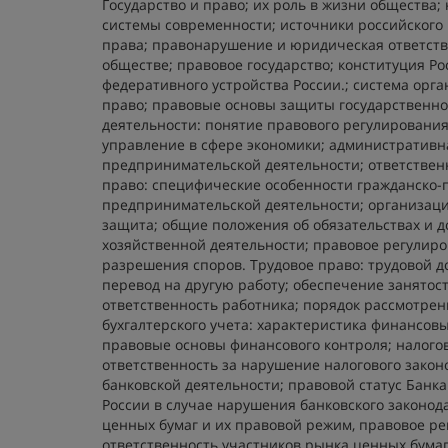
Государство и право; их роль в жизни общества
системы современности; источники российского 
права; правонарушение и юридическая ответств
обществе; правовое государство; конституция Ро
федеративного устройства России.; система орга
право; правовые основы защиты государственно
деятельности:
понятие правового регулирования
управление в сфере экономики; административн
предпринимательской деятельности; ответствен
право:
специфические особенности гражданско-п
предпринимательской деятельности; организаци
защита; общие положения об обязательствах и до
хозяйственной деятельности; правовое регулир
разрешения споров.
Трудовое право
: трудовой 
перевод на другую работу; обеспечение занято
ответственность работника; порядок рассмотрен
бухгалтерского учета
: характеристика финансов
правовые основы финансового контроля; налого
ответственность за нарушение налогового закон
банковской деятельности; правовой статус Банк
России в случае нарушения банковского законо
ценных бумаг и их правовой режим, правовое р
ответственность участников рынка ценных бумаг