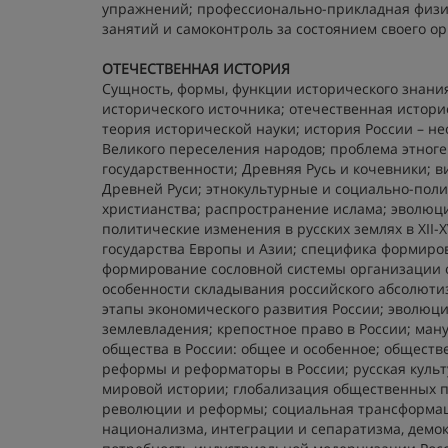
упражнений; профессионально-прикладная физич
занятий и самоконтроль за состоянием своего ор
ОТЕЧЕСТВЕННАЯ ИСТОРИЯ
Сущность, формы, функции исторического знания
исторического источника; отечественная истори
теория исторической науки; история России – н
Великого переселения народов; проблема этноге
государственности; Древняя Русь и кочевники; в
Древней Руси; этнокультурные и социально-поли
христианства; распространение ислама; эволюция
политические изменения в русских землях в XII-
государства Европы и Азии; специфика формиро
формирование сословной системы организации о
особенности складывания российского абсолютиз
этапы экономического развития России; эволюци
землевладения; крепостное право в России; ма
общества в России: общее и особенное; обществ
реформы и реформаторы в России; русская культур
мировой истории; глобализация общественных п
революции и реформы; социальная трансформац
национализма, интеграции и сепаратизма, демок