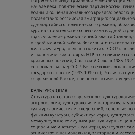
потребность индустриальной модернизации Росс
начале века; политические партии России: генез
войны и общенационального кризиса; революция 
последствия; российская эмиграция; социально-
однопартийного политического режима; образова
курс на строительство социализма в одной стран
годы; усиление режима личной власти Сталина;
второй мировой войны; Великая отечественная 
жизнь, культура, внешняя политика СССР в посл
и экономических реформ; НТР и ее влияние на хо
кризисных явлений; Советский Союз в 1985-1991 
ее провал; распад СССР; Беловежские соглашения
государственности (1993-1999 гг.); Россия на п
современной России; внешнеполитическая деяте
КУЛЬТУРОЛОГИЯ
Структура и состав современного культурологиче
антропология; культурология и история культуры
культурологических исследований; основные пон
функции культуры, субъект культуры, культуроге
межкультурные коммуникации, культурные ценно
социальные институты культуры, культурная сам
этническая и национальная, элитарная и массов