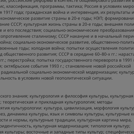
ии; российские реформы в контексте общемирового развития 
ис, классификация, программы, тактика; Россия в условиях мир
1917 года; гражданская война и интервенция, их результаты 
экономическое развитие страны в 20-е годы; НЭП; формировани
ние СССР; культурная жизнь страны в 20-е годы; внешняя поли
е и его последствия; социально-экономические преобразования
 сопротивление сталинизму; СССР накануне и в начальный пери
война; социально-экономическое развитие, общественно-полит
евоенные годы; холодная война; попытки осуществления полит
д общественного развития; СССР в середине 60–80-х гг.: нарас
гг.; перестройка; попытка государственного переворота в 1991 
; октябрьские события 1993 г.; становление новой российской
ути радикальной социально-экономической модернизации; культу
льность в условиях новой геополитической ситуации.
ского знания; культурология и философия культуры, культурная
; теоретическая и прикладная культурология; методы
ятия культурологии: культура, цивилизация, морфология культу
нез, динамика культуры, язык и символы культуры, культурные к
сти и нормы, культурные традиции, культурная картина мира,
оидентичность, культурная модернизация; типология культур;
ая культуры; восточные и западные типы культур; специфическ