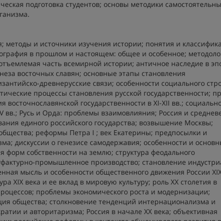
еская подготовка студентов; основы методики самостоятельн
ганизма.
; методы и источники изучения истории; понятия и классифик
ография в прошлом и настоящем: общее и особенное; методоло
еотъемлемая часть всемирной истории; античное наследие в эп
неза восточных славян; основные этапы становления
изантийско-древнерусские связи; особенности социального стр
тические процессы становления русской государственности; п
 восточнославянской государственности в XI-XII вв.; социально
XV вв.; Русь и Орда: проблемы взаимовлияния; Россия и средне
вания единого российского государства; возвышение Москвы;
бщества; реформы Петра I ; век Екатерины; предпосылки и
ма; дискуссии о генезисе самодержавия; особенности и основ
я форм собственности на землю; структура феодального
нуфактурно-промышленное производство; становление индустри
енная мысль и особенности общественного движения России XIX
а XIX века и ее вклад в мировую культуру; роль XX столетия в
роцессов; проблемы экономического роста и модернизации;
ия общества; столкновение тенденций интернационализма и
ратии и авторитаризма; Россия в начале XX века; объективная