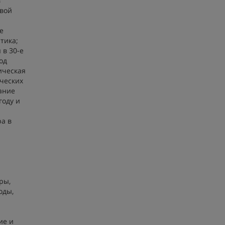
в
овой
и
е
тика;
 в 30-е
од
ическая
ических
тание
году и
ра в
ры,
оды,
ие и