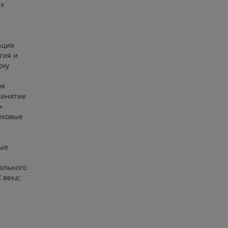
ых
ация
гия и
оху
оя
ринятие
-
вековые
ные
ального
 века;