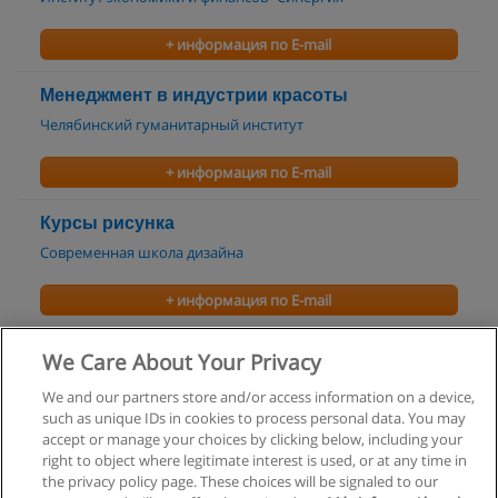
+ информация по E-mail
Менеджмент в индустрии красоты
Челябинский гуманитарный институт
+ информация по E-mail
Курсы рисунка
Современная школа дизайна
+ информация по E-mail
Курсы живописи
We Care About Your Privacy
Современная школа дизайна
We and our partners store and/or access information on a device,
such as unique IDs in cookies to process personal data. You may
+ информация по E-mail
accept or manage your choices by clicking below, including your
right to object where legitimate interest is used, or at any time in
the privacy policy page. These choices will be signaled to our