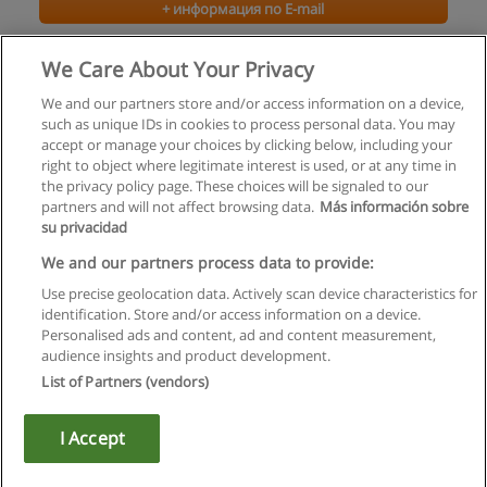
+ информация по E-mail
Секретарь-референт
We Care About Your Privacy
ТОМСКИЙ ЭКОНОМИКО-ЮРИДИЧЕСКИЙ ИНСТИТУТ
We and our partners store and/or access information on a device,
such as unique IDs in cookies to process personal data. You may
+ информация по E-mail
accept or manage your choices by clicking below, including your
right to object where legitimate interest is used, or at any time in
the privacy policy page. These choices will be signaled to our
partners and will not affect browsing data.
Más información sobre
su privacidad
Правила пользования
We and our partners process data to provide:
Use precise geolocation data. Actively scan device characteristics for
Конфиденциальность информации
identification. Store and/or access information on a device.
Personalised ads and content, ad and content measurement,
Напишите Educaedu
audience insights and product development.
List of Partners (vendors)
Copyright © Educaedu Business S.L. - CIF : B-95610580: -
www.educaedu.ru
I Accept