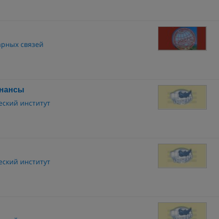
арных связей
инансы
ский институт
ский институт