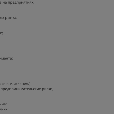
а на предприятиях;
ях рынка;
е;
;
жмента;
ые вычисления/;
 предпринимательские риски;
ание;
мики;