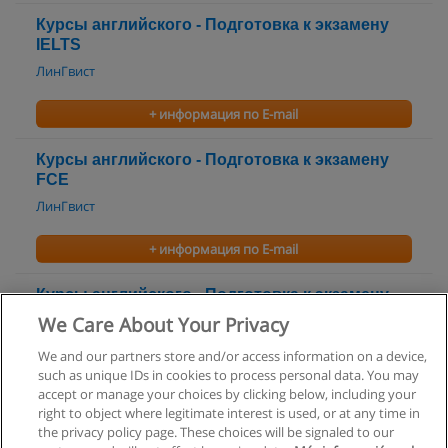
Курсы английского - Подготовка к экзамену
IELTS
ЛинГвист
+ информация по E-mail
Курсы английского - Подготовка к экзамену
FCE
ЛинГвист
+ информация по E-mail
Курсы английского - Подготовка к экзамену
CAE
We Care About Your Privacy
ЛинГвист
We and our partners store and/or access information on a device,
such as unique IDs in cookies to process personal data. You may
+ информация по E-mail
accept or manage your choices by clicking below, including your
right to object where legitimate interest is used, or at any time in
the privacy policy page. These choices will be signaled to our