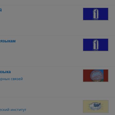
й
 языкам
языка
арных связей
ский институт