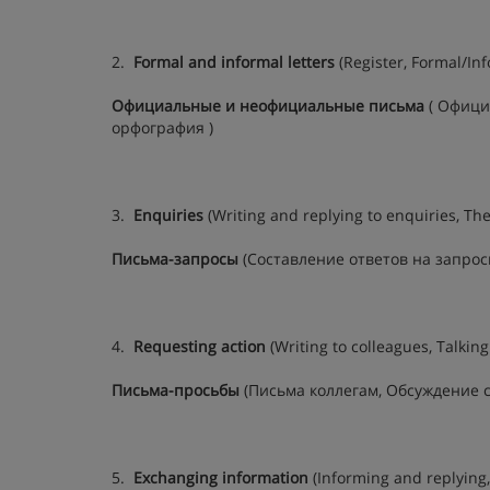
2.
F
orma
l and informal letters
(Register, Formal/Inf
Официальные и неофициальные письма
( Офици
орфография )
3.
Enquiries
(Writing and replying to enquiries, Th
Письма-запросы
(Составление ответов на запрос
4.
Requesting action
(Writing to colleagues, Talkin
Письма-просьбы
(Письма коллегам, Обсуждение с
5.
Exchanging information
(Informing and replying,