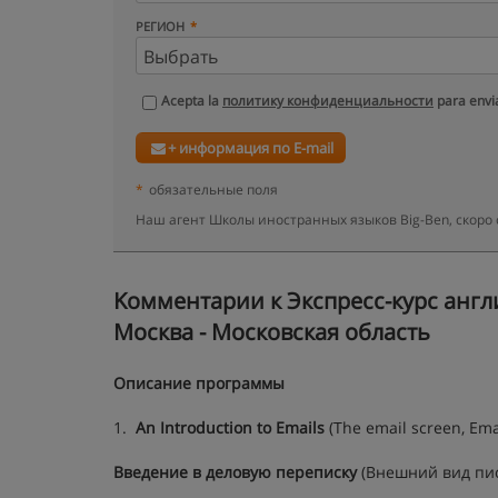
РЕГИОН
Acepta la
политику конфиденциальности
para envia
+ информация по E-mail
*
обязательные поля
Наш агент Школы иностранных языков Big-Ben, скоро
Kомментарии к Экспресс-курс англи
Москва - Московская область
Описание программы
1.
An Introduction to
Emails
(The email screen, Emai
Введение в деловую переписку
(Внешний вид пис