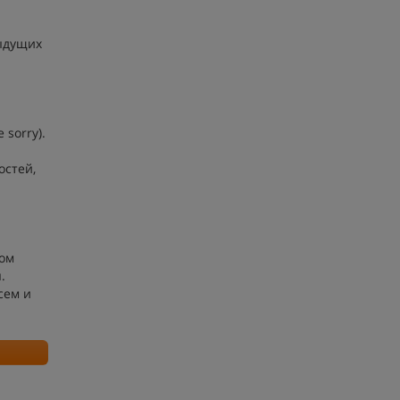
ыдущих
 sorry).
остей,
ком
.
сем и