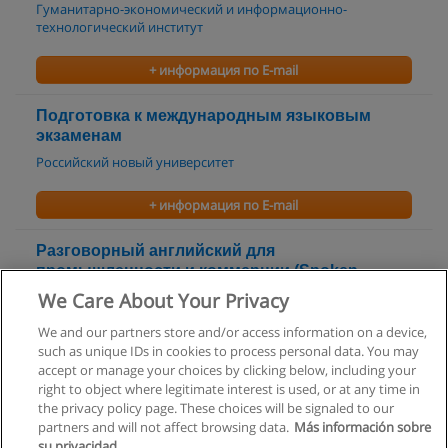
Гуманитарно-экономический и информационно-
технологический институт
+ информация по E-mail
Подготовка к международным языковым
экзаменам
Российский новый университет
+ информация по E-mail
Разговорный английский для
промышленности и коммерции (Spoken
English for Industry and Commerce - SEFIC)
We Care About Your Privacy
Высшая коммерческая школа
We and our partners store and/or access information on a device,
such as unique IDs in cookies to process personal data. You may
+ информация по E-mail
accept or manage your choices by clicking below, including your
right to object where legitimate interest is used, or at any time in
the privacy policy page. These choices will be signaled to our
partners and will not affect browsing data.
Más información sobre
su privacidad