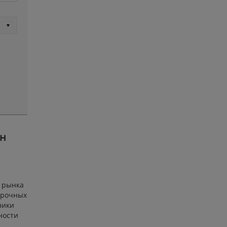
ан
 рынка
срочных
ники
ности