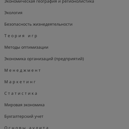
Экономическая география и регионолистика
Экология
Безопасность жизнедеятельности
Т е о р и я и г р
Методы оптимизации
Экономика организаций (предприятий)
М е н е д ж м е н т
М а р к е т и н г
С т а т и с т и к а
Мировая экономика
Бухгалтерский учет
О с н о в ы а у д и т а