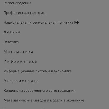
Регионоведение
Профессиональная этика
Национальная и региональная политика РФ
Л о г и к а
Эстетика
М а т е м а т и к а
И н ф о р м а т и к а
Информационные системы в экономике
Э к о н о м е т р и к а
Концепции современного естествознания
Математические методы и модели в экономике