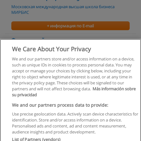
Московская международная высшая школа бизнеса
МИРБИС
+ информация по E-mail
Финансовый менеджмент
We Care About Your Privacy
Московская международная высшая школа бизнеса
МИРБИС
We and our partners store and/or access information on a device,
such as unique IDs in cookies to process personal data. You may
+ информация по E-mail
accept or manage your choices by clicking below, including your
right to object where legitimate interest is used, or at any time in
the privacy policy page. These choices will be signaled to our
partners and will not affect browsing data.
Más información sobre
su privacidad
Правила пользования
We and our partners process data to provide:
Use precise geolocation data. Actively scan device characteristics for
Конфиденциальность информации
identification. Store and/or access information on a device.
Personalised ads and content, ad and content measurement,
Напишите Educaedu
audience insights and product development.
List of Partners (vendors)