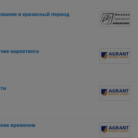
ование в кризисный период
ике маркетинга
сти
ение временем