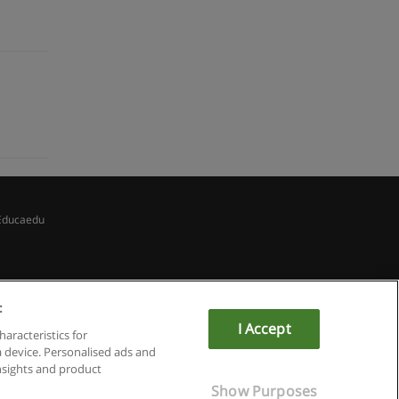
Educaedu
:
I Accept
haracteristics for
a device. Personalised ads and
sights and product
Show Purposes