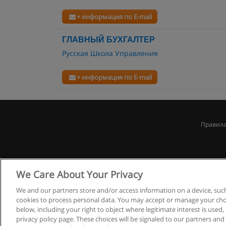
+ информация по E-mail
ГЛАВНЫЙ БУХГАЛТЕР
Русская Школа Управления
+ информация по E-mail
Правила
We Care About Your Privacy
We and our partners store and/or access information on a device, such
cookies to process personal data. You may accept or manage your choi
below, including your right to object where legitimate interest is used, 
privacy policy page. These choices will be signaled to our partners and 