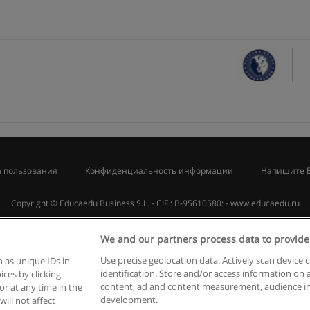
 пользования
Конфиденциальность информации
Напишите 
Copyright © Educaedu Business S.L. - CIF : B-95610580: -
www.educaedu.ru
We and our partners process data to provide
Use precise geolocation data. Actively scan device c
 as unique IDs in
identification. Store and/or access information on 
ces by clicking
content, ad and content measurement, audience in
or at any time in the
development.
will not affect