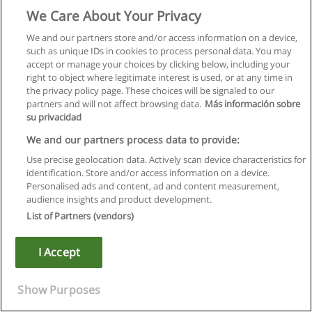
инвестиционная политика; подготовка нового
We Care About Your Privacy
производства; виды деятельности предприятия;
производственное планиро-вание и бизнес-план
We and our partners store and/or access information on a device,
предприятия; оценка эффективности хозяйственной
such as unique IDs in cookies to process personal data. You may
деятельности и состояния баланса.
accept or manage your choices by clicking below, including your
МЕНЕДЖМЕНТ
right to object where legitimate interest is used, or at any time in
the privacy policy page. These choices will be signaled to our
Особенности современной российской экономики и
partners and will not affect browsing data.
Más información sobre
необходимость совершенствования организации
su privacidad
управления в России; понятие, сущность, цели, задачи и
основные функции менеджмента; опыт менеджмента за
We and our partners process data to provide:
рубежом; возможности и пути его ис-пользования в России;
Use precise geolocation data. Actively scan device characteristics for
специфика менеджмента в России; цели и задачи
identification. Store and/or access information on a device.
управления предприятием; методы обоснования,
Personalised ads and content, ad and content measurement,
принятия и реализации управ-ленческих решений;
audience insights and product development.
внутренняя и внешняя среда предприятия; использование
List of Partners (vendors)
мировых информаци-онных ресурсов в менеджменте;
система коммуникаций; стратегический менеджмент;
разработка и реализация перспективных и текущих
I Accept
планов; основные качества менеджера; работа менеджера;
соз-дание системы мотивации труда; организация кон-
троля за деятельностью подчиненных; контроллинг;
Show Purposes
инновационная программа менеджера; управление