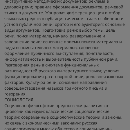
инструктивно-методических документов; реклама в
деловой речи; правила оформления документов; ре-чевой
этикет в документе. Жанровая дифференциа-ция и отбор
языковых средств в публицистическом стиле; особенности
устной публичной речи; оратор и его аудитория; основные
виды аргументов. Подго-товка речи: выбор темы, цель
речи, поиск материала, начало, развертывание и
завершение речи; основные приемы поиска материала и
виды вспомогательных материалов; словесное
оформление публичного вы-ступления; понятливость,
информативность и выра-зительность публичной речи.
Разговорная речь в сис-теме функциональных
разновидностей русского ли-тературного языка; условия
функционирования раз-говорной речи, роль внеязыковых
факторов. Культу-ра речи; основные направления
совершенствования навыков грамотного письма и
говорения.
СОЦИОЛОГИЯ
Социально-философские предпосылки развития со-
циологии как науки; классические социологические
теории; современные социологические теории и за-коны,
их связь с экономическими законами; русская
социологическая мысль; общество и социальные ин-