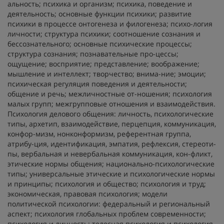
альность; психика и организм; психика, поведение и
деятельность; основные функции психики; развитие
психики в процессе онтогенеза и филогенеза; психо-логия
личности; структура психики; соотношение сознания и
бессознательного; основные психические процессы;
структура сознания; познавательные про-цессы;
ощущение; восприятие; представление; воображение;
мышление и интеллект; творчество; внима-ние; эмоции;
психическая регуляция поведения и деятельности;
общение и речь; межличностные от-ношения; психология
малых групп; межгрупповые отношения и взаимодействия.
Психология делового общения: личность, психологические
типы, архетип, взаимодействие, перцепция, коммуникация,
конфор-мизм, нонконформизм, референтная группа,
атрибу-ция, идентификация, эмпатия, рефлексия, стереоти-
пы, вербальная и невербальная коммуникация, кон-фликт,
этические нормы общения; национально-психологические
типы; универсальные этические и психологические нормы
и принципы; психология и общество; психология и труд;
экономическая, правовая психология; модели
политической психологии: федеральный и региональный
аспект; психология глобальных проблем современности;
психология и личность: телесная психология и психология