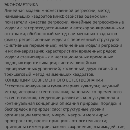
ЭКОНОМЕТРИКА
Линейная модель множественной регрессии; метод
наименьших квадратов (мнк); свойства оценок мнк;
показатели качества регрессии; линейные регрессионные
модели с гетероскедастичными и автокорре-лированными
остатками; обобщенный метод наи-меньших квадратов
(омнк); регрессионные модели с переменной структурой
(фиктивные переменные); нелинейные модели регрессии
и их линеаризация; характеристики временных рядов;
модели стационарных и нестационарных временных
рядов, их идентификация; система линейных
одновременных уравнений; косвенный, двухшаговый и
трехшаговый метод наименьших квадратов.
КОНЦЕПЦИИ СОВРЕМЕННОГО ЕСТЕСТВОЗНАНИЯ
Естественнонаучная и гуманитарная культуры; научный
метод; история естествознания; панорама со-временного
естествознания; тенденции развития; корпускулярная и
континуальная концепции описания природы; порядок и
беспорядок в природе; хаос; структурные уровни
организации материи; микро-, макро- и мегамиры;
пространство, время; принципы относительности;
принципы симметрии; законы сохранения; взаимодейстие;