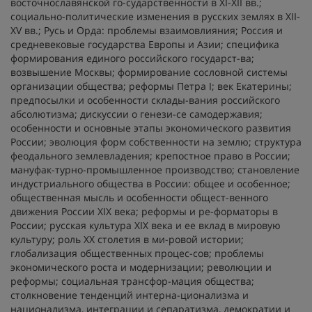
восточнославянской го-сударственности в XI-XII вв.;
социально-политические изменения в русских землях в XII-
XV вв.; Русь и Орда: проблемы взаимовлияния; Россия и
средневековые государства Европы и Азии; специфика
формирования единого российского государст-ва;
возвышение Москвы; формирование сословной системы
организации общества; реформы Петра I; век Екатерины;
предпосылки и особенности склады-вания российского
абсолютизма; дискуссии о генези-се самодержавия;
особенности и основные этапы экономического развития
России; эволюция форм собственности на землю; структура
феодального землевладения; крепостное право в России;
мануфак-турно-промышленное производство; становление
индустриального общества в России: общее и особенное;
общественная мысль и особенности общест-венного
движения России XIX века; реформы и ре-форматоры в
России; русская культура XIX века и ее вклад в мировую
культуру; роль XX столетия в ми-ровой истории;
глобализация общественных процес-сов; проблемы
экономического роста и модернизации; революции и
реформы; социальная трансфор-мация общества;
столкновение тенденций интерна-ционализма и
национализма, интеграции и сепаратизма, демократии и