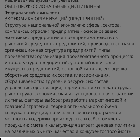
ОБЩЕПРОФЕССИОНАЛЬНЫЕ ДИСЦИПЛИНЫ
Федеральный компонент
ЭКОНОМИКА ОРГАНИЗАЦИЙ (ПРЕДПРИЯТИЙ)
Структура национальной экономики: сферы, сектора,
комплексы, отрасли; предприятие - основное звено
экономики; предприятие и предпринимательство в
рыночной среде; типы предприятий; производствен-ная и
организационная структура предприятий; типы
производства; организация производственного про-цесса;
инфрастуктура предприятий; уставный капи-тал и
имущество предприятий; основной капитал, его оценка;
оборотные средства: их состав, классифика-ция,
оборачиваемость; трудовые ресурсы: их состав,
управление; организация, нормирование и оплата труда;
рынок труда; экономическая и функциональ-ная стратегии,
их типы, факторы выбора; разработка маркетинговой и
товарной стратегии; теория опти-мального объема
выпуска продукции; производст-венная программа и
мощность; издержки производ-ства и себестоимость
продукции; смета и калькуля-ция затрат; ценовая политика
на различных рынках; качество и конкурентоспособность;
стандарты и сис-темы качества; инновационная и