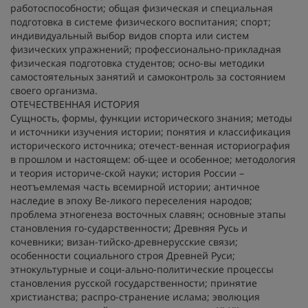
работоспособности; общая физическая и специальная
подготовка в системе физического воспитания; спорт;
индивидуальный выбор видов спорта или систем
физических упражнений; профессионально-прикладная
физическая подготовка студентов; осно-вы методики
самостоятельных занятий и самоконтроль за состоянием
своего организма.
ОТЕЧЕСТВЕННАЯ ИСТОРИЯ
Сущность, формы, функции исторического знания; методы
и источники изучения истории; понятия и классификация
исторического источника; отечест-венная историография
в прошлом и настоящем: об-щее и особенное; методология
и теория историче-ской науки; история России –
неотъемлемая часть всемирной истории; античное
наследие в эпоху Ве-ликого переселения народов;
проблема этногенеза восточных славян; основные этапы
становления го-сударственности; Древняя Русь и
кочевники; визан-тийско-древнерусские связи;
особенности социального строя Древней Руси;
этнокультурные и соци-ально-политические процессы
становления русской государственности; принятие
христианства; распро-странение ислама; эволюция