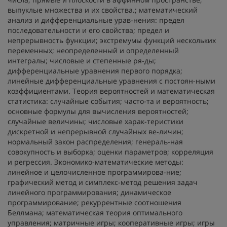
выпуклые множества и их свойства.; математический
анализ и дифференциальные урав-нения: предел
последовательности и его свойства; предел и
непрерывность функции; экстремумы функций нескольких
переменных; неопределенный и определенный
интегралы; числовые и степенные ря-ды;
дифференциальные уравнения первого порядка;
линейные дифференциальные уравнения с постоян-ными
коэффициентами. Теория вероятностей и математическая
статистика: случайные события; часто-та и вероятность;
основные формулы для вычисления вероятностей;
случайные величины; числовые харак-теристики
дискретной и непрерывной случайных ве-личин;
нормальный закон распределения; генераль-ная
совокупность и выборка; оценки параметров; корреляция
и регрессия. Экономико-математические методы:
линейное и целочисленное программирова-ние;
графический метод и симплекс-метод решения задач
линейного программирования; динамическое
программирование; рекуррентные соотношения
Беллмана; математическая теория оптимального
управления; матричные игры; кооперативные игры; игры