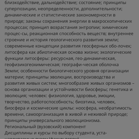
близкодействие, дальнодействие; состояние; принципы
суперпозиции, неопределенности, дополнительности;
динамические и статистические закономерности в
природе; законы сохранения энергии в макроскопических
процессах; принцип возрастания энтропии; химические
процес-сы, реакционная способность веществ; внутреннее
строение и история геологического развития земли;
современные концепции развития геосферных обо-лочек;
литосфера как абиотическая основа жизни; экологические
функции литосферы: ресурсная, гео-динамическая,
геофизикогеохимическая; географи-ческая оболочка
Земли; особенности биологического уровня организации
материи; принципы эволюции, воспроизводства и
развития живых систем; многообразие живых организмов –
основа организации и устойчивости биосферы; генетика и
эволюция; человек: физиология, здоровье, эмоции,
творчество, работоспособность; биоэтика, человек,
биосфера и космические циклы: ноосфера, необратимость
времени, самоорганизация в живой и неживой природе;
принципы универсального эволюционизма.
Региональный (вузовский) компонент
Дисциплины и курсы по выбору студента, уста-
навливаемые вузом (факультетом)