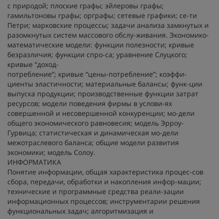
с природой; плоские графы; эйлеровы графы;
гамильтоновы графы; орграфы; сетевые графики; се-ти
Петри; марковские процессы; задачи анализа замкнутых и
разомкнутых систем массового обслу-живания. Экономико-
математические модели: функции полезности; кривые
безразличия; функции спро-са; уравнение Слуцкого;
кривые “доход-
потребление”; кривые “цены-потребление”; коэффи-
циенты эластичности; материальные балансы; функ-ции
выпуска продукции; производственные функции затрат
ресурсов; модели поведения фирмы в услови-ях
совершенной и несовершенной конкуренции; мо-дели
общего экономического равновесия; модель Эрроу-
Гурвица; статистическая и динамическая мо-дели
межотраслевого баланса; общие модели развития
экономики; модель Солоу.
ИНФОРМАТИКА
Понятие информации, общая характеристика процес-сов
сбора, передачи, обработки и накопления инфор-мации;
технические и программные средства реали-зации
информационных процессов; инструментарии решения
функциональных задач; алгоритмизация и