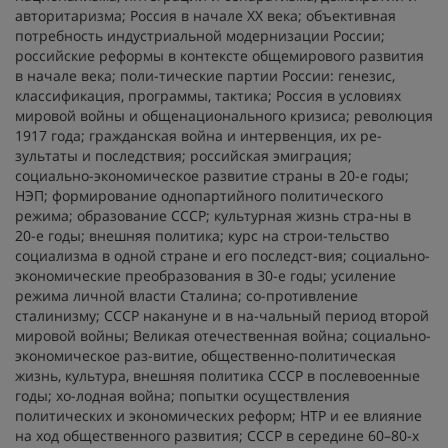
авторитаризма; Россия в начале XX века; объективная
потребность индустриальной модернизации России;
российские реформы в контексте общемирового развития
в начале века; поли-тические партии России: генезис,
классификация, программы, тактика; Россия в условиях
мировой войны и общенационального кризиса; революция
1917 года; гражданская война и интервенция, их ре-
зультаты и последствия; российская эмиграция;
социально-экономическое развитие страны в 20-е годы;
НЭП; формирование однопартийного политического
режима; образование СССР; культурная жизнь стра-ны в
20-е годы; внешняя политика; курс на строи-тельство
социализма в одной стране и его последст-вия; социально-
экономические преобразования в 30-е годы; усиление
режима личной власти Сталина; со-противление
сталинизму; СССР накануне и в на-чальный период второй
мировой войны; Великая отечественная война; социально-
экономическое раз-витие, общественно-политическая
жизнь, культура, внешняя политика СССР в послевоенные
годы; хо-лодная война; попытки осуществления
политических и экономических реформ; НТР и ее влияние
на ход общественного развития; СССР в середине 60–80-х