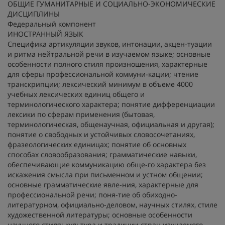
ОБЩИЕ ГУМАНИТАРНЫЕ И СОЦИАЛЬНО-ЭКОНОМИЧЕСКИЕ
ДИСЦИПЛИНЫ
Федеральный компонент
ИНОСТРАННЫЙ ЯЗЫК
Специфика артикуляции звуков, интонации, акцен-туации
и ритма нейтральной речи в изучаемом языке; основные
особенности полного стиля произношения, характерные
для сферы профессиональной коммуни-кации; чтение
транскрипции; лексический минимум в объеме 4000
учебных лексических единиц общего и
терминологического характера; понятие дифференциации
лексики по сферам применения (бытовая,
терминологическая, общенаучная, официальная и другая);
понятие о свободных и устойчивых словосочетаниях,
фразеологических единицах; понятие об основных
способах словообразования; грамматические навыки,
обеспечивающие коммуникацию обще-го характера без
искажения смысла при письменном и устном общении;
основные грамматические явле-ния, характерные для
профессиональной речи; поня-тие об обиходно-
литературном, официально-деловом, научных стилях, стиле
художественной литературы; основные особенности
научного стиля; культура и традиции стран изучаемого