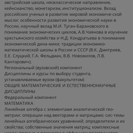
австрийская школа, неоклассическое направление,
кейнсианство, монетаризм, институционализм. Вклад
российских ученых в развитие мировой экономиче-ской
мысли: особенности развития экономической науки в
России, научный вклад М.И. Туган-Барановского в
понимание экономических циклов, А.В.Чаянова в изучение
крестьянского хозяйства и Н.Д. Кондратьева в понимание
экономической дина-мики; традиции экономико-
математической школы в России и СССР (В.К. Дмитриев,
Е.Е. Слуцкий, Г.А. Фельдман, В.В. Новожилов, Л.В.
Канторович).
Региональный (вузовский) компонент
Дисциплины и курсы по выбору студента,
устанавливаемые вузом (факультетом)
ОБЩИЕ МАТЕМАТИЧЕСКИЕ И ЕСТЕСТВЕННОНАУЧНЫЕ
ДИСЦИПЛИНЫ
Федеральный компонент
МАТЕМАТИКА
Линейная алгебра с элементами аналитической гео-
метрии: операции над векторами и матрицами; сис-темы
линейных алгебраических уравнений; определители и их
свойства; собственные значения матриц; комплексные
числа; прямые и плоскости в аффинном пространстве;