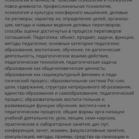
повсе-дневности, профессиональная психология,
психология и культура ноосферного мышления; деловые
пе-реговоры: характер их, определение целей, организа-
ция, методы и навыки ведения деловых переговоров;
способы оценки достигнутых в процессе переговоров
соглашений. Педагогика: объект, предмет, задачи, функции,
методы педагогики; основные категории педагогики:
образование, воспитание, обучение, пе-дагогическая
деятельность, педагогическое взаимо-действие,
педагогическая технология, педагогическая задача;
образование как общечеловеческая ценность;
образование как социокультурный феномен и педа-
гогический процесс; образовательная система Рос-сии;
цели, содержание, структура непрерывного об-разования,
единство образования и самообразования; педагогический
процесс; образовательная, воспита-тельная и
развивающая функции обучения; воспита-ние в
педагогическом процессе; общие формы орга-низации
учебной деятельности; урок, лекция, семи-нарские,
практические и лабораторные занятия, дис-пут,
конференция, зачет, экзамен, факультативные занятия,
консультация; методы, приемы, средства ор-ганизации и