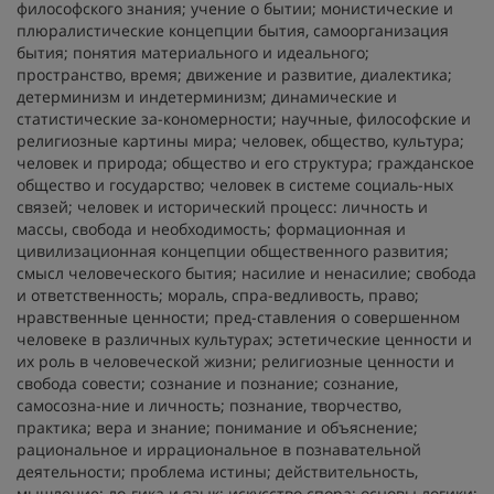
философского знания; учение о бытии; монистические и
плюралистические концепции бытия, самоорганизация
бытия; понятия материального и идеального;
пространство, время; движение и развитие, диалектика;
детерминизм и индетерминизм; динамические и
статистические за-кономерности; научные, философские и
религиозные картины мира; человек, общество, культура;
человек и природа; общество и его структура; гражданское
общество и государство; человек в системе социаль-ных
связей; человек и исторический процесс: личность и
массы, свобода и необходимость; формационная и
цивилизационная концепции общественного развития;
смысл человеческого бытия; насилие и ненасилие; свобода
и ответственность; мораль, спра-ведливость, право;
нравственные ценности; пред-ставления о совершенном
человеке в различных культурах; эстетические ценности и
их роль в человеческой жизни; религиозные ценности и
свобода совести; сознание и познание; сознание,
самосозна-ние и личность; познание, творчество,
практика; вера и знание; понимание и объяснение;
рациональное и иррациональное в познавательной
деятельности; проблема истины; действительность,
мышление; ло-гика и язык; искусство спора; основы логики;