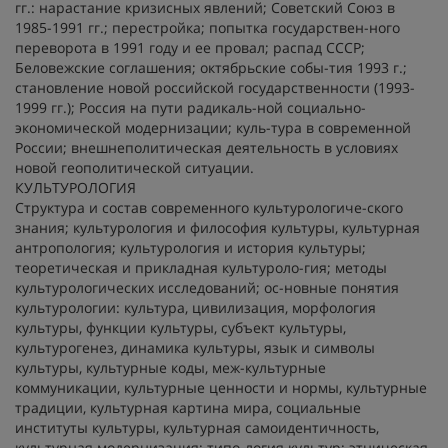
гг.: нарастание кризисных явлений; Советский Союз в
1985-1991 гг.; перестройка; попытка государствен-ного
переворота в 1991 году и ее провал; распад СССР;
Беловежские соглашения; октябрьские собы-тия 1993 г.;
становление новой российской государственности (1993-
1999 гг.); Россия на пути радикаль-ной социально-
экономической модернизации; куль-тура в современной
России; внешнеполитическая деятельность в условиях
новой геополитической ситуации.
КУЛЬТУРОЛОГИЯ
Структура и состав современного культурологиче-ского
знания; культурология и философия культуры, культурная
антропология; культурология и история культуры;
теоретическая и прикладная культуроло-гия; методы
культурологических исследований; ос-новные понятия
культурологии: культура, цивилизация, морфология
культуры, функции культуры, субъект культуры,
культурогенез, динамика культуры, язык и символы
культуры, культурные коды, меж-культурные
коммуникации, культурные ценности и нормы, культурные
традиции, культурная картина мира, социальные
институты культуры, культурная самоидентичность,
культурная модернизация; типо-логия культур; этническая