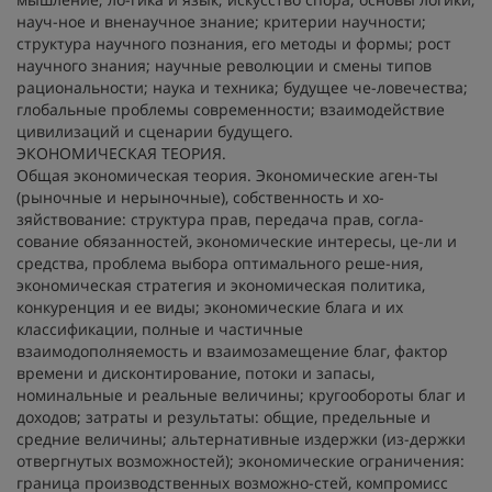
науч-ное и вненаучное знание; критерии научности;
структура научного познания, его методы и формы; рост
научного знания; научные революции и смены типов
рациональности; наука и техника; будущее че-ловечества;
глобальные проблемы современности; взаимодействие
цивилизаций и сценарии будущего.
ЭКОНОМИЧЕСКАЯ ТЕОРИЯ.
Общая экономическая теория. Экономические аген-ты
(рыночные и нерыночные), собственность и хо-
зяйствование: структура прав, передача прав, согла-
сование обязанностей, экономические интересы, це-ли и
средства, проблема выбора оптимального реше-ния,
экономическая стратегия и экономическая политика,
конкуренция и ее виды; экономические блага и их
классификации, полные и частичные
взаимодополняемость и взаимозамещение благ, фактор
времени и дисконтирование, потоки и запасы,
номинальные и реальные величины; кругообороты благ и
доходов; затраты и результаты: общие, предельные и
средние величины; альтернативные издержки (из-держки
отвергнутых возможностей); экономические ограничения:
граница производственных возможно-стей, компромисс