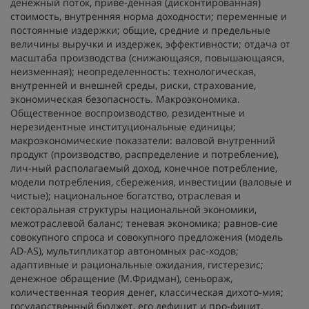
денежный поток, приве-денная (дисконтированная)
стоимость, внутренняя норма доходности; переменные и
постоянные издержки; общие, средние и предельные
величины выручки и издержек, эффективности; отдача от
масштаба производства (снижающаяся, повышающаяся,
неизменная); неопределенность: технологическая,
внутренней и внешней среды, риски, страхование,
экономическая безопасность. Макроэкономика.
Общественное воспроизводство, резидентные и
нерезидентные институциональные единицы;
макроэкономические показатели: валовой внутренний
продукт (производство, распределение и потребление),
лич-ный располагаемый доход, конечное потребление,
модели потребления, сбережения, инвестиции (валовые и
чистые); национальное богатство, отраслевая и
секторальная структуры национальной экономики,
межотраслевой баланс; теневая экономика; равнов-сие
совокупного спроса и совокупного предложения (модель
AD-AS), мультипликатор автономных рас-ходов;
адаптивные и рациональные ожидания, гистерезис;
денежное обращение (М.Фридман), сеньораж,
количественная теория денег, классическая дихото-мия;
государственный бюджет, его дефицит и про-фицит,