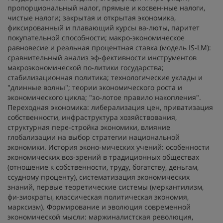
пропорциональный налог, прямые и косвен-ные налоги,
чистые налоги; закрытая и открытая экономика,
фиксированный и плавающий курсы ва-люты, паритет
покупательной способности; макро-экономическое
равновесие и реальная процентная ставка (модель IS-LM):
сравнительный анализ эф-фективности инструментов
макроэкономической по-литики государства;
стабилизационная политика; технологические уклады и
"длинные волны"; теории экономического роста и
экономического цикла; "зо-лотое правило накопления".
Переходная экономика: либерализация цен, приватизация
собственности, инфраструктура хозяйствования,
структурная пере-стройка экономики, влияние
глобализации на выбор стратегии национальной
экономики. История эконо-мических учений: особенности
экономических воз-зрений в традиционных обществах
(отношение к собственности, труду, богатству, деньгам,
ссудному проценту), систематизация экономических
знаний, первые теоретические системы (меркантилизм,
фи-зиократы, классическая политическая экономия,
марксизм). Формирование и эволюция современной
экономической мысли: маржиналистская революция,