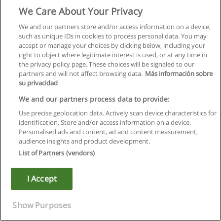
ТЕОРИЯ УПРАВЛЕНИЯ. Сущность и содержание теории
We Care About Your Privacy
управления; эволюция управленческой мысли; новая
We and our partners store and/or access information on a device,
управленческая парадигма; теоретические основы
such as unique IDs in cookies to process personal data. You may
менеджмента и его современное состояние; проблемы
accept or manage your choices by clicking below, including your
менеджмента в условиях перехода к рыночным
right to object where legitimate interest is used, or at any time in
отношениям. Цели и функции теории управления;
the privacy policy page. These choices will be signaled to our
функциональное разделение управленческого труда.
partners and will not affect browsing data.
Más información sobre
Внутренняя и внешняя среда в управлении;
su privacidad
организационные формы и структуры управления.
Общенаучные методы теории управления; методы
We and our partners process data to provide:
управленческого воздействия; методы решения
Use precise geolocation data. Actively scan device characteristics for
управленческих проблем и реализации функций
identification. Store and/or access information on a device.
менеджмента. Методология и организация процесса
Personalised ads and content, ad and content measurement,
разработки управленческого решения; целевая
audience insights and product development.
ориентация управленческих решений; анализ
List of Partners (vendors)
альтернатив действий. Коммуникация в процессе
управления; управление как процесс; решения в процессе
управления; модели и методы принятия решений;
I Accept
ситуационный подход в процессе управления. Основы
кадровой политики на предприятии; активизация
Show Purposes
человеческого ресурса; условия и факторы результативной
работы менеджера; культура и стиль. Государственная