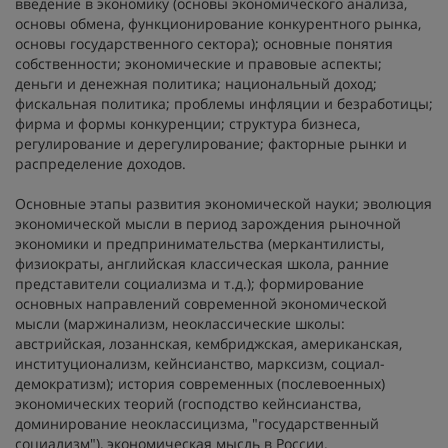
введение в экономику (основы экономического анализа,
основы обмена, функционирование конкурентного рынка,
основы государственного сектора); основные понятия
собственности; экономические и правовые аспекты;
деньги и денежная политика; национальный доход;
фискальная политика; проблемы инфляции и безработицы;
фирма и формы конкуренции; структура бизнеса,
регулирование и дерегулирование; факторные рынки и
распределение доходов.
Основные этапы развития экономической науки; эволюция
экономической мысли в период зарождения рыночной
экономики и предпринимательства (меркантилисты,
физиократы, английская классическая школа, ранние
представители социализма и т.д.); формирование
основных направлений современной экономической
мысли (маржинализм, неоклассические школы:
австрийская, лозаннская, кембриджская, американская,
институционализм, кейнсианство, марксизм, социал-
демократизм); история современных (послевоенных)
экономических теорий (господство кейнсианства,
доминирование неоклассицизма, "государственный
социализм"), экономическая мысль в России.