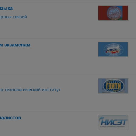
языка
арных связей
м экзаменам
о-технологический институт
иалистов