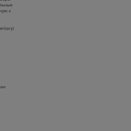
альные
ную к
entary)
лии