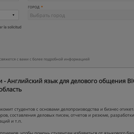
ГОРОД
r la solicitud
 свяжется с вами с более подробной информацией
 - Английский язык для делового общения B
 область
комит студентов с основами делопроизводства и бизнес-этикет
ов, составления деловых писем, отчетов и резюме, разработк
ций и т.п.
приемов, чтобы помочь студентам избавиться от языкового бар