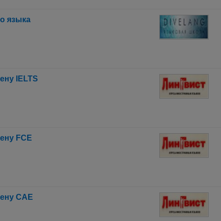
го языка
мену IELTS
мену FCE
мену CAE