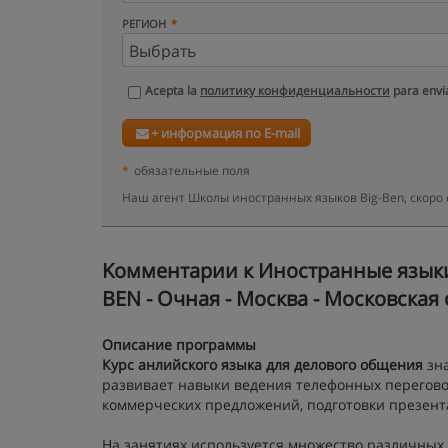
РЕГИОН
Acepta la
политику конфиденциальности
para envia
+ информация по E-mail
*
обязательные поля
Наш агент Школы иностранных языков Big-Ben, скоро
Kомментарии к Иностранные языки
BEN - Очная - Москва - Московская
Описание программы
Курс анлийского языка для делового общения
зна
развивает навыки ведения телефонных переговор
коммерческих предложений, подготовки презента
На занятиях используется множество различных 