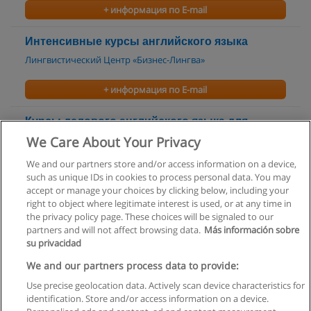
+ информация по E-mail
Интенсивные курсы английского языка
Лингвистический Центр «Бизнес-Лингва»
+ информация по E-mail
Курсы делового английского языка для
взрослых
We Care About Your Privacy
Лингвистический Центр «Бизнес-Лингва»
We and our partners store and/or access information on a device,
such as unique IDs in cookies to process personal data. You may
+ информация по E-mail
accept or manage your choices by clicking below, including your
right to object where legitimate interest is used, or at any time in
the privacy policy page. These choices will be signaled to our
partners and will not affect browsing data.
Más información sobre
su privacidad
Правила пользования
We and our partners process data to provide:
Use precise geolocation data. Actively scan device characteristics for
Конфиденциальность информации
identification. Store and/or access information on a device.