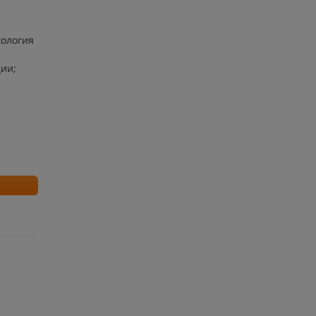
хология
ии;