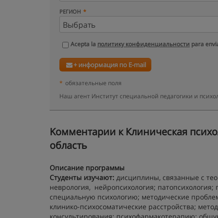
РЕГИОН
Acepta la
политику конфиденциальности
para envia
+ информация по E-mail
*
обязательные поля
Наш агент Институт специальной педагогики и психо
Kомментарии к Клиническая психол
область
Описание программы
Студенты изучают:
дисциплины, связанные с тео
неврология, нейропсихология; патопсихология; 
специальную психологию; методические проблем
клинико-психосоматические расстройства; метод
консультирования; психофармакотерапию; общую