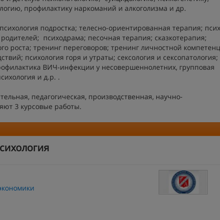
логию, профилактику наркоманий и алкоголизма и др.
психология подростка; телесно-ориентированная терапия; пси
 родителей; психодрама; песочная терапия; сказкотерапия;
го роста; тренинг переговоров; тренинг личностной компетенц
твий; психология горя и утраты; сексология и сексопатология;
рофилактика ВИЧ-инфекции у несовершеннолетних, групповая
ихология и д.р. .
тельная, педагогическая, производственная, научно-
яют 3 курсовые работы.
психология
 экономики