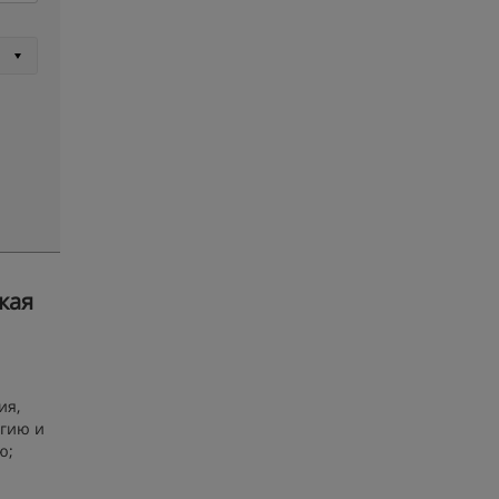
кая
ия,
огию и
ю;