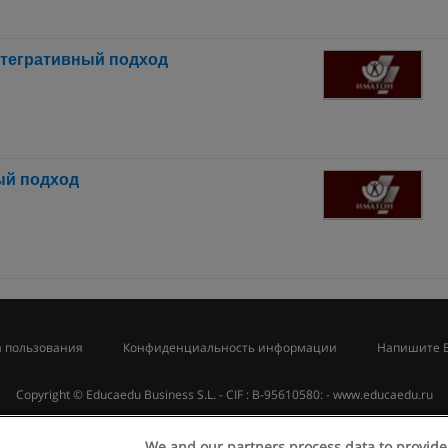
нтегративный подход
ый подход
 пользования
Конфиденциальность информации
Напишите 
Copyright © Educaedu Business S.L. - CIF : B-95610580: -
www.educaedu.ru
We and our partners process data to provide