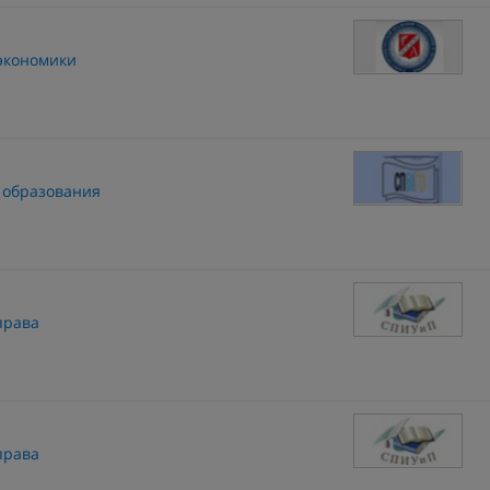
 экономики
 образования
права
права