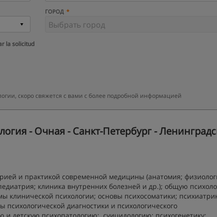
ГОРОД
r la solicitud
логии, скоро свяжется с вами с более подробной информацией
огия - Очная - Санкт-Петербург - Ленинградс
рией и практикой современной медицины (анатомия; физиолог
педиатрия; клиника внутренних болезней и др.); общую психол
ы клинической психологии; основы психосоматики; психиатри
ы психологической диагностики и психологического
 и детскую психопатологию; суицидологию; психогенетику;