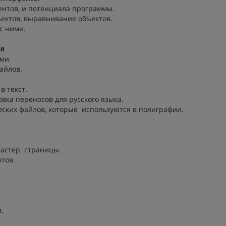
нтов, и потенциала программы.
ектов, выравнивание объектов.
с ними.
ия
ми.
айлов.
в текст.
вка переносов для русского языка.
еских файлов, которые используются в полиграфии.
мастер страницы.
тов.
.