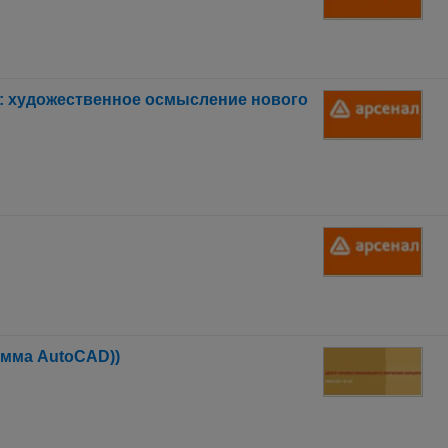
в: художественное осмысление нового
амма AutoCAD))