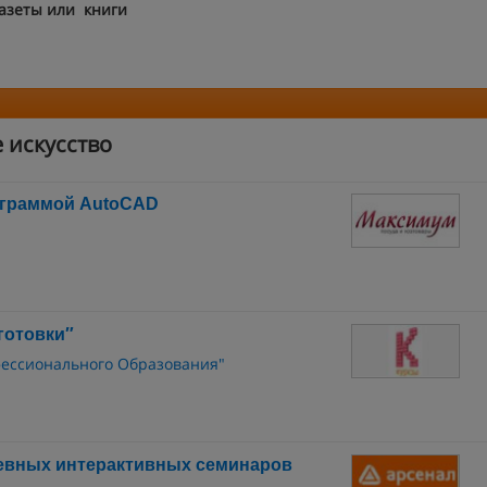
газеты или книги
 искусство
ограммой AutoCAD
готовки″
фессионального Образования"
евных интерактивных семинаров