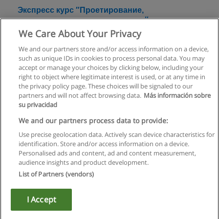
Экспресс курс ″Проетирование,
моделирование и визуализиция″
We Care About Your Privacy
НОУ "Городской Центр Дополнительного
Профессионального Образования"
We and our partners store and/or access information on a device,
such as unique IDs in cookies to process personal data. You may
+ информация по E-mail
accept or manage your choices by clicking below, including your
right to object where legitimate interest is used, or at any time in
the privacy policy page. These choices will be signaled to our
partners and will not affect browsing data.
Más información sobre
su privacidad
Правила пользования
We and our partners process data to provide:
Use precise geolocation data. Actively scan device characteristics for
Конфиденциальность информации
identification. Store and/or access information on a device.
Personalised ads and content, ad and content measurement,
Напишите Educaedu
audience insights and product development.
List of Partners (vendors)
Copyright © Educaedu Business S.L. - CIF : B-95610580: -
www.educaedu.ru
I Accept