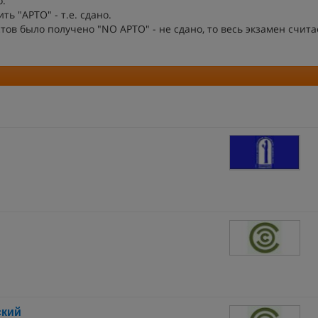
о.
ь "APTO" - т.е. сдано.
тов было получено "NO APTO" - не сдано, то весь экзамен счита
ский