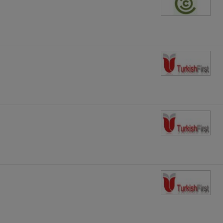
п
п
п