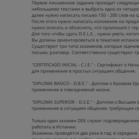
Первое письменное задание проходит следующим
небольшими текстами и выбрать одно из четырех
далее нужно написать письмо 150 - 200 слов на 
После этого нужно написать изложение на предл
нужно описать и объяснить, что произошло с гер
Для того чтобы сдать D.E.L.E. , нужно уметь чита
Вы должны ориентироваться в тематике испанско
Существуют три типа экзаменов, которые оценив
письмо, разговор. Соответственно существуют т
"СERTIFICADO INICIAL - C.I.E." - Сертификат о Н
для применения в простых ситуациях общения.
"DIPLOMA BASICO - D.B.E." - Диплом о Базовом У
применения в повседневной жизни.
"DIPLOMA SUPERIOR - D.S.E." - Диплом о Высшем
применения в ситуациях общения, требующих св
Только один экзамен DSE служит подтверждением
работать в Испании.
Экзамены проводятся два раза в год: в середине