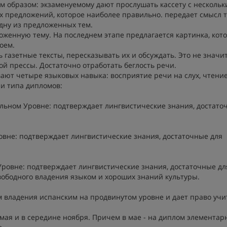
 образом: экзаменуемому дают прослушать кассету с несколь
 предложений, которое наиболее правильно. передает смысл т
одну из предложенных тем.
оженную тему. На последнем этапе предлагается картинка, кот
оем.
ть газетные тексты, пересказывать их и обсуждать. Это не значит
й прессы. Достаточно отработать беглость речи.
ают четыре языковых навыка: восприятие речи на слух, чтение
ри типа дипломов:
ачальном Уровне: подтверждает лингвистические знания, достат
ровне: подтверждает лингвистические знания, достаточные для
 Уровне: подтверждает лингвистические знания, достаточные дл
ободного владения языком и хороших знаний культуры.
 владения испанским на продвинутом уровне и дает право учи
 мая и в середине ноября. Причем в мае - на диплом элементар