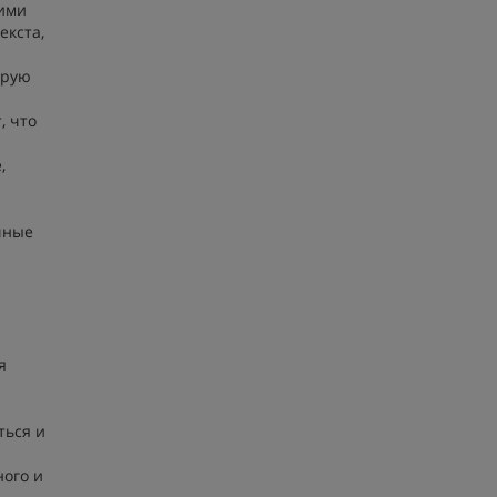
кими
екста,
орую
, что
,
очные
я
ться и
ного и