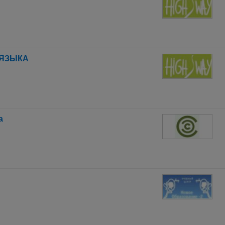
 ЯЗЫКА
а