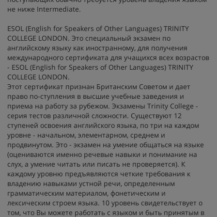
не ниже Intermediate.
ESOL (English for Speakers of Other Languages) TRINITY
COLLEGE LONDON. Это специальный экзамен по
английскому языку как иностранному, для получения
международного сертификата для учащихся всех возрастов
- ESOL (English for Speakers of Other Languages) TRINITY
COLLEGE LONDON.
Этот сертификат признан Британским Советом и дает
право по-ступления в высшие учебные заведения и
приема на работу за рубежом. Экзамены Trinity College -
серия тестов различной сложности. Существуют 12
ступеней освоения английского языка, по три на каждом
уровне - начальном, элементарном, среднем и
продвинутом. Это - экзамен на умение общаться на языке
(оцениваются именно речевые навыки и понимание на
слух, а умение читать или писать не проверяется). К
каждому уровню предъявляются четкие требования к
владению навыками устной речи, определенным
грамматическим материалом, фонетическим и
лексическим строем языка. 10 уровень свидетельствует о
том, что Вы можете работать с языком и быть принятым в