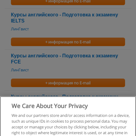
+ информация по E-mail
Курсы английского - Подготовка к экзамену
IELTS
ЛинГвист
+ информация по E-mail
Курсы английского - Подготовка к экзамену
FCE
ЛинГвист
+ информация по E-mail
Курсы английского - Подготовка к экзамену
CAE
We Care About Your Privacy
ЛинГвист
We and our partners store and/or access information on a device,
such as unique IDs in cookies to process personal data. You may
+ информация по E-mail
accept or manage your choices by clicking below, including your
right to object where legitimate interest is used, or at any time in