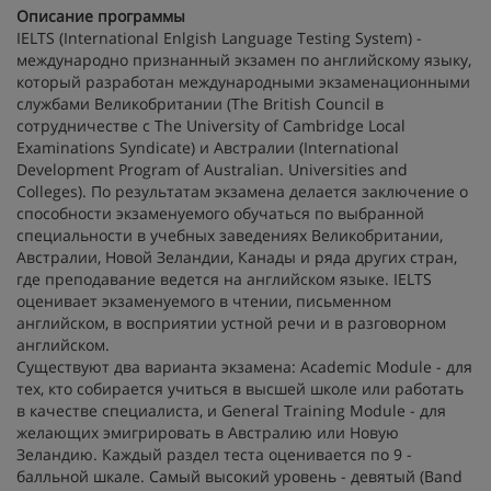
Описание программы
IELTS (International Enlgish Language Testing System) -
международно признанный экзамен по английскому языку,
который разработан международными экзаменационными
службами Великобритании (The British Council в
сотрудничестве с The University of Cambridge Local
Examinations Syndicate) и Австралии (Internationаl
Development Program of Australian. Universities and
Colleges). По результатам экзамена делается заключение о
способности экзаменуемого обучаться по выбранной
специальности в учебных заведениях Великобритании,
Австралии, Новой Зеландии, Канады и ряда других стран,
где преподавание ведется на английском языке. IELTS
оценивает экзаменуемого в чтении, письменном
английском, в восприятии устной речи и в разговорном
английском.
Существуют два варианта экзамена: Academic Module - для
тех, кто собирается учиться в высшей школе или работать
в качестве специалиста, и General Training Module - для
желающих эмигрировать в Австралию или Новую
Зеландию. Каждый раздел теста оценивается по 9 -
балльной шкале. Самый высокий уровень - девятый (Band