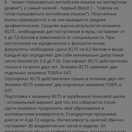
9 - "может пользоваться английским языком на экспертном
уровне"), а самый низкий - первый (Band 1 - "совсем не
готов пользоваться английским языком"). Полученные
баллы суммируются, и из них выводится среднее
арифметическое. Средняя оценка результатов экзамена
IELTS , необходимая для поступления в вузы, составляет от
6 до 7,0 баллов в зависимости от специальности. При
поступлении на юридические и филологические
факультеты необходима сдача IELTS на 6,5 баллов и выше.
Каждый вуз определяет для себя минимально допустимое
число баллов (от 5.0 до 7.0). Сертификат IELTS действителен
только в течение двух лет. Экзамен IELTS заменяет два
отдельных экзамена TOEFLи SAT.
Сертификат IELTS действителен только в течение двух лет.
Экзамен IELTS заменяет два отдельных экзамена TOEFL и
SAT.
Подготовка к экзамену IELTS в зарубежной языковой школе
- оптимальный вариант для тех, кто собирается после
сдачи экзамена продолжить свое образование в
англоязычном университете. Стандартная программа
длится от 4 до 12 недель. Интенсивность занятий обычно
составляет 30 академических часов в неделю. От
поступающих обычно требуется уровень владения языком