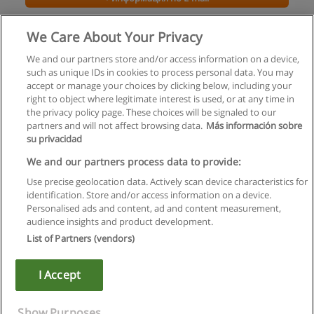
Курсы английского по скайпу
We Care About Your Privacy
ЛинГвист
We and our partners store and/or access information on a device,
such as unique IDs in cookies to process personal data. You may
+ информация по E-mail
accept or manage your choices by clicking below, including your
right to object where legitimate interest is used, or at any time in
the privacy policy page. These choices will be signaled to our
partners and will not affect browsing data.
Más información sobre
su privacidad
Правила пользования
We and our partners process data to provide:
Use precise geolocation data. Actively scan device characteristics for
Конфиденциальность информации
identification. Store and/or access information on a device.
Personalised ads and content, ad and content measurement,
Напишите Educaedu
audience insights and product development.
List of Partners (vendors)
Copyright © Educaedu Business S.L. - CIF : B-95610580: -
www.educaedu.ru
I Accept
Show Purposes