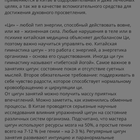
целях, а так же в качестве вспомогательного средства для
достижения духовного просветления.
«Ци» – любой тип энергии, способный действовать вовне,
или же – жизненная сила. Любые нарушения в теле или в
психике китайская медицина объясняет дисбалансом Ци,
поэтому важно научиться управлять ею. Китайская
гимнастика цигун – это работа с энергией, а энергетика
организма – основа его существования. Иногда ци гун
гимнастику называют «тибетской йогой». Самое важное в
занятиях цигун: состояние покоя и отсутствие суетных
мыслей. Второе обязательное требование: поддерживать в
себе чувство радости, которое способствует нормальному
кровообращению и циркуляции ци.
От цигун занятий можно получить массу приятных
впечатлений. Можно заметить, как изменились обменные
процессы. В Китае проводятся серьезные научные
исследования влияния упражнений цигун на состояние
различных систем организма. Подсчитано, что мастера
цигун используют ресурсы мозга на 50%, а простые гении
всего на 7-12 % (не гении – на 2-3 %). Регулярные цигун
занятия развивают интуицию и паранормальные