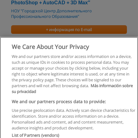
PhotoShop + AutoCAD + 3D Max″
НОУ "Городской Центр Дополнительного
Профессионального Образования"
+ информация по E-mail
Курс Дизайн интерьера (Очное обучение)
We Care About Your Privacy
Международная Школа Дизайна
We and our partners store and/or access information on a device,
such as unique IDs in cookies to process personal data. You may
+ информация по E-mail
accept or manage your choices by clicking below, including your
right to object where legitimate interest is used, or at any time in
the privacy policy page. These choices will be signaled to our
partners and will not affect browsing data.
Más información sobre
su privacidad
Правила пользования
We and our partners process data to provide:
Use precise geolocation data. Actively scan device characteristics for
Конфиденциальность информации
identification. Store and/or access information on a device.
Personalised ads and content, ad and content measurement,
Напишите Educaedu
audience insights and product development.
List of Partners (vendors)
Copyright © Educaedu Business S.L. - CIF : B-95610580: -