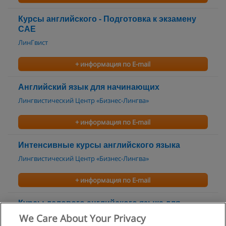
Курсы английского - Подготовка к экзамену
CAE
ЛинГвист
+ информация по E-mail
Английский язык для начинающих
Лингвистический Центр «Бизнес-Лингва»
+ информация по E-mail
Интенсивные курсы английского языка
Лингвистический Центр «Бизнес-Лингва»
+ информация по E-mail
Курсы делового английского языка для
взрослых
We Care About Your Privacy