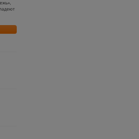
ежь»,
владеют