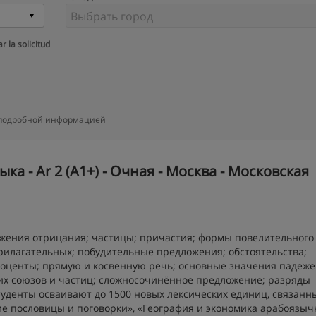
r la solicitud
ее подробной информацией
а - Ar 2 (А1+) - Очная - Москва - Московская
ажения отрицания; частицы; причастия; формы повелительного
рилагательных; побудительные предложения; обстоятельства;
оценты; прямую и косвенную речь; основные значения падеже
их союзов и частиц; сложносочинённое предложение; разряды
туденты осваивают до 1500 новых лексических единиц, связанн
ие пословицы и поговорки», «География и экономика арабоязы