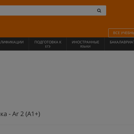
ВСЕ УЧЕБН
АЛИФИКАЦИИ
ПОДГОТОВКА К
ИНОСТРАННЫЕ
БАКАЛАВРИА
ЕГЭ
ЯЗЫКИ
а - Ar 2 (А1+)