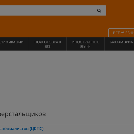
ВСЕ УЧЕБН
АЛИФИКАЦИИ
ПОДГОТОВКА К
ИНОСТРАННЫЕ
БАКАЛАВРИА
ЕГЭ
ЯЗЫКИ
 верстальщиков
специалистов (ЦКПС)