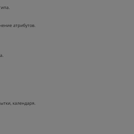
типа.
енение атрибутов.
а.
рытки, календаря.