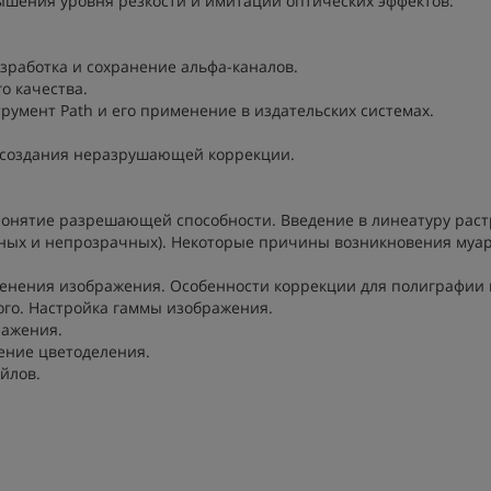
ышения уровня резкости и имитации оптических эффектов.
азработка и сохранение альфа-каналов.
о качества.
трумент Path и его применение в издательских системах.
х создания неразрушающей коррекции.
Понятие разрешающей способности. Введение в линеатуру раст
чных и непрозрачных). Некоторые причины возникновения муар
менения изображения. Особенности коррекции для полиграфии 
лого. Настройка гаммы изображения.
ражения.
ение цветоделения.
йлов.