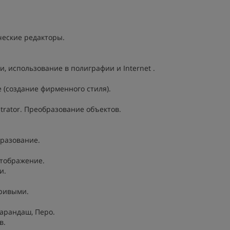
ческие редакторы.
ти, использование в полиграфии и Internet .
 (создание фирменного стиля).
trator. Преобразование объектов.
бразование.
отображение.
и.
кривыми.
Карандаш, Перо.
в.