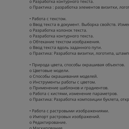
o Разработка контурного текста.
o Практика : разработка элементов визитки, лого
• Работа с текстом.
o Ввод текста в документ. Выборка свойств. Изм
o Разработка колонок текста.
o Разработка контурного текста.
o Обтекание текстом изображения.
o Ввод текста вдоль заданного пути.
o Практика: Разработка визитки, логотипа, штамп
• Природа цвета, способы окрашивая объектов.
o Цветовые модели.
o Способы окрашивания моделей.
o Инструменты работы с цветом.
o Применение шаблонов и градиентов.
o Работа с кистями, изменение параметров.
o Практика: Разработка композиции буклета, отк
• Работа с растровыми изображениями.
o Импорт растровых изображений.
o Редактирование.
o Маскирование.