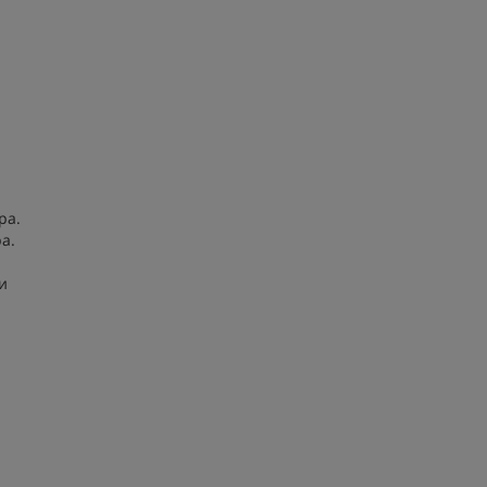
ра.
а.
и