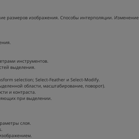
ние размеров изображения. Способы интерполяции. Изменение
ения.
етрами инструментов.
стей выделения.
orm selection; Select-Feather и Select-Modify.
выделенной области, масштабирование, поворот).
сти и контраста.
вляющих при выделении.
араметры слоя.
s.
 изображением.