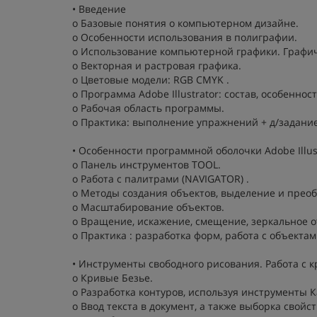
• Введение
o Базовые понятия о компьютерном дизайне.
o Особенности использования в полиграфии.
o Использование компьютерной графики. Графи
o Векторная и растровая графика.
o Цветовые модели: RGB CMYK .
o Программа Adobe Illustrator: состав, особеннос
o Рабочая область программы.
o Практика: выполнение упражнений + д/задание
• Особенности программной оболочки Adobe Illus
o Панель инструментов TOOL.
o Работа с палитрами (NAVIGATOR) .
o Методы создания объектов, выделение и прео
o Масштабирование объектов.
o Вращение, искажение, смещение, зеркальное 
o Практика : разработка форм, работа с объектам
• Инструменты свободного рисования. Работа с 
o Кривые Безье.
o Разработка контуров, используя инструменты 
o Ввод текста в документ, а также выборка свойст