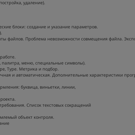
постройка, удаление).
еские блоки: создание и указание параметров.
.
орматы файлов. Проблема невозможности совмещения файла. Эксп
 работе.
, палитра, меню, специальные символы).
pe, Type. Метрика и подбор.
 ручная и автоматическая. Дополнительные характеристики про
рмления: буквица, виньетки, линии,
роекта.
 требования. Список текстовых сокращений
млемый объект контроля.
вание