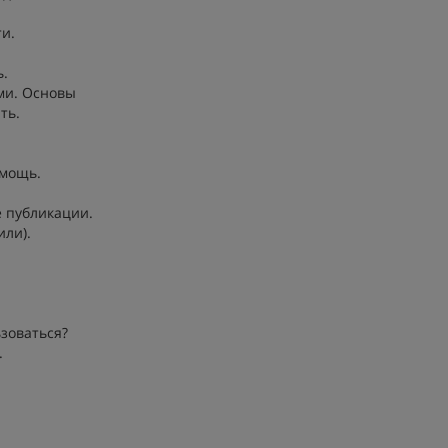
ти.
ь.
ми. Основы
ть.
омощь.
е публикации.
или).
ьзоваться?
.