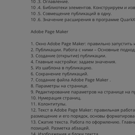
10 .3. Оглавление.
10 .4. Библиотеки элементов. Конструируем и из
10 .5. Совмещение публикаций в одну.
10 .6. Значение расширения в программе QuarkX
Adobe Page Maker
1. Окно Adobe Page Maker: правильно запустить 
2. Публикации. Работа с ними – Основные подход
3. Создание (открытие) публикации.
4. Главные настройки: задаем значения.
5. Из шаблона в публикацию.
6. Сохранение публикаций.
7. Создание файла Adobe Page Maker .
8. Параметры на странице.
9. Редактирование параметров на странице на 
10. Нумерация страниц.
11. Колонтитулы.
12. Текст в Adobe Page Maker: правильная работ
размещение и его порядок, основы форматирова
13. Сжатие текста. Работа по оформлению. Главн
позиций. Разметка абзацей.
14. Изображения и блоки текста.