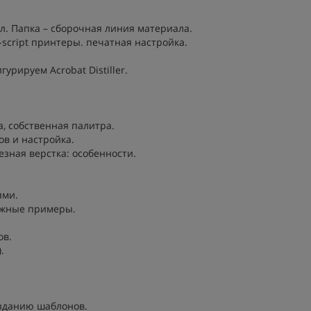
йл. Папка – сборочная линия материала.
-script принтеры. печатная настройка.
урируем Acrobat Distiller.
а, собственная палитра.
ов и настройка.
езная верстка: особенности.
ями.
ложные примеры.
ов.
.
озданию шаблонов.