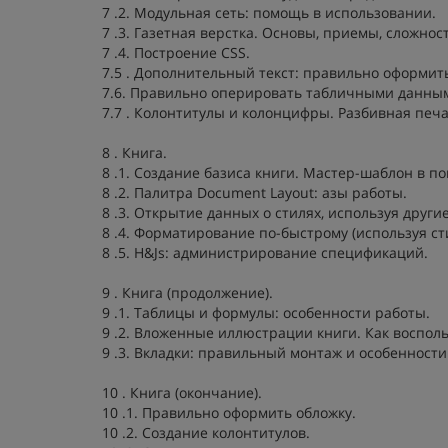
7 .2. Модульная сеть: помощь в использовании.
7 .3. Газетная верстка. Основы, приемы, сложнос
7 .4. Построение CSS.
7.5 . Дополнительный текст: правильно оформит
7.6. Правильно оперировать табличными данны
7.7 . Колонтитулы и колонцифры. Разбивная печа
8 . Книга.
8 .1. Создание базиса книги. Мастер-шаблон в п
8 .2. Палитра Document Layout: азы работы.
8 .3. Открытие данных о стилях, используя други
8 .4. Форматирование по-быстрому (используя ст
8 .5. H&Js: администрирование спецификаций.
9 . Книга (продолжение).
9 .1. Таблицы и формулы: особенности работы.
9 .2. Вложенные иллюстрации книги. Как воспол
9 .3. Вкладки: правильный монтаж и особенности
10 . Книга (окончание).
10 .1. Правильно оформить обложку.
10 .2. Создание колонтитулов.