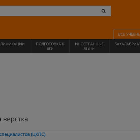
ВСЕ УЧЕБН
АЛИФИКАЦИИ
ПОДГОТОВКА К
ИНОСТРАННЫЕ
БАКАЛАВРИА
ЕГЭ
ЯЗЫКИ
 верстка
специалистов (ЦКПС)