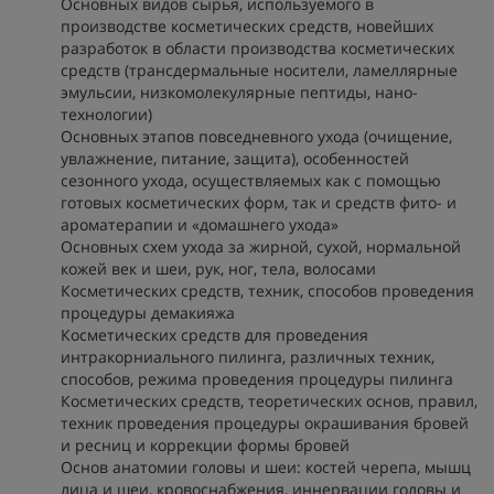
Основных видов сырья, используемого в
производстве косметических средств, новейших
разработок в области производства косметических
средств (трансдермальные носители, ламеллярные
эмульсии, низкомолекулярные пептиды, нано-
технологии)
Основных этапов повседневного ухода (очищение,
увлажнение, питание, защита), особенностей
сезонного ухода, осуществляемых как с помощью
готовых косметических форм, так и средств фито- и
ароматерапии и «домашнего ухода»
Основных схем ухода за жирной, сухой, нормальной
кожей век и шеи, рук, ног, тела, волосами
Косметических средств, техник, способов проведения
процедуры демакияжа
Косметических средств для проведения
интракорниального пилинга, различных техник,
способов, режима проведения процедуры пилинга
Косметических средств, теоретических основ, правил,
техник проведения процедуры окрашивания бровей
и ресниц и коррекции формы бровей
Основ анатомии головы и шеи: костей черепа, мышц
лица и шеи, кровоснабжения, иннервации головы и