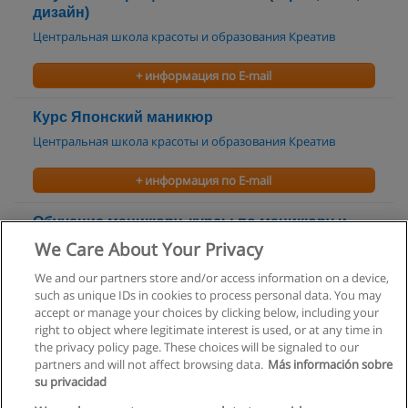
дизайн)
Центральная школа красоты и образования Креатив
+ информация по E-mail
Курс Японский маникюр
Центральная школа красоты и образования Креатив
+ информация по E-mail
Обучение маникюру, курсы по маникюру и
педикюру
We Care About Your Privacy
Учебный Центр Новая Карьера
We and our partners store and/or access information on a device,
such as unique IDs in cookies to process personal data. You may
+ информация по E-mail
accept or manage your choices by clicking below, including your
right to object where legitimate interest is used, or at any time in
the privacy policy page. These choices will be signaled to our
partners and will not affect browsing data.
Más información sobre
su privacidad
Правила пользования