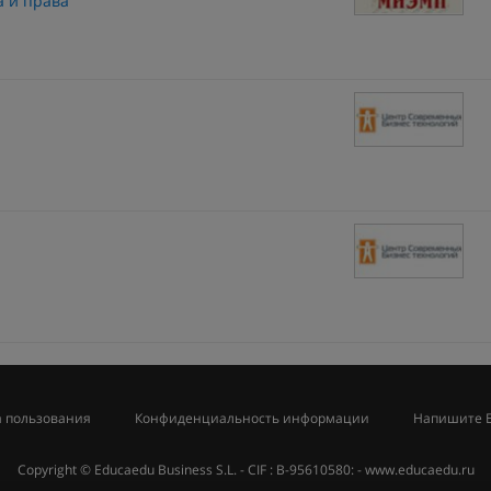
а и права
 пользования
Конфиденциальность информации
Напишите 
Copyright © Educaedu Business S.L. - CIF : B-95610580: -
www.educaedu.ru