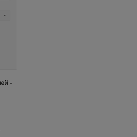
ей -
-