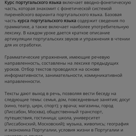
Курс португальского языка
включает вводно-фонетическую
часть, которая знакомит с фонетической системой
пиренейского варианта португальского языка. Базовая
часть
курса португальского языка
содержит сведения по
грамматике, а также включает наиболее употребительную
лексику. В каждом уроке дается краткое описание
артикуляции португальских звуков и упражнения в чтении
для их отработки.
Грамматические упражнения, имеющие речевую
направленность, составлены на лексике предыдущих
уроков. Отбор текстов проводился на основе
информативности, занимательности, коммуникативной
направленности.
Тексты дают выход в речь, позволяя вести беседу на
следующие темы: семья, дом, повседневные занятия; досуг
(кино, театр, цирк, спорт); у врача; магазины, город
(Лиссабон, Москва), общественный транспорт,
путешествия, гостиница; школа, университет
(Лиссабонский, Московский); музыка, живопись; география
и экономика Португалии, условия жизни в Португалии и
некоторые другие.