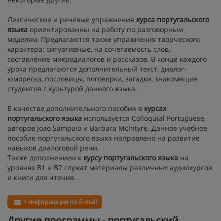
Лексические и речевые упражнения
курса португальского
языка
ориентированны на работу по разговорным
моделям. Предлагаются также упражнения творческого
характера: ситуативные, на сочетаемость слов,
составление микродиалогов и рассказов. В конце каждого
урока предлагаются дополнительный текст, диалог-
юмореска, пословицы, поговорки, загадки, знакомящие
студентов с культурой данного языка.
В качестве дополнительного пособия в
курсах
португальского языка
используется Colloquial Portuguese,
авторов Joao Sampaio и Barbara McIntyre. Данное учебное
пособие португальского языка направлено на развитие
навыков диалоговой речи.
Также дополнением к
курсу португальского языка
на
уровнях В1 и В2 служат материалы различных аудиокурсов
и книги для чтения.
+ информация по E-mail
Другие программы - португальский