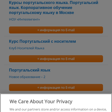
Курсы португальского языка. Португальсий
язык. Корпоративное обучение
португальскому языку в Москве
НОУ «Интеллигент»
+ информация по E-mail
Курс Португальский с носителем
Клуб Носителей Языка
+ информация по E-mail
Португальский язык
Новое образование – 2
+ информация по E-mail
Иностранные языки - Португальский
We Care About Your Privacy
Infinite Planet Languages Online
We and our partners store and/or access information on a device,