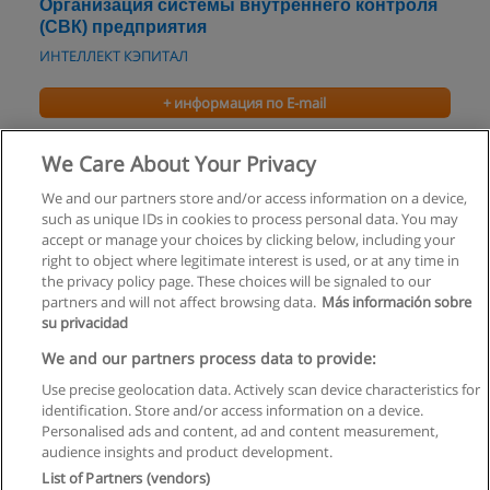
Организация системы внутреннего контроля
(СВК) предприятия
ИНТЕЛЛЕКТ КЭПИТАЛ
+ информация по E-mail
Тренинг Влияния и противостояния влиянию
We Care About Your Privacy
Центр Психологии Управления "Премьер"
We and our partners store and/or access information on a device,
such as unique IDs in cookies to process personal data. You may
+ информация по E-mail
accept or manage your choices by clicking below, including your
right to object where legitimate interest is used, or at any time in
the privacy policy page. These choices will be signaled to our
partners and will not affect browsing data.
Más información sobre
su privacidad
Правила пользования
We and our partners process data to provide:
Use precise geolocation data. Actively scan device characteristics for
Конфиденциальность информации
identification. Store and/or access information on a device.
Personalised ads and content, ad and content measurement,
Напишите Educaedu
audience insights and product development.
List of Partners (vendors)
Copyright © Educaedu Business S.L. - CIF : B-95610580: -