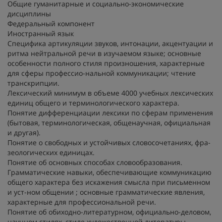
Общие гуманитарные и социально-экономические
дисциплины
Федеральный компонент
Иностранный язык
Специфика артикуляции звуков, интонации, акцентуации и
ритма нейтральной речи в изучаемом языке; основные
особенности полного стиля произношения, характерные
для сферы профессио-нальной коммуникации; чтение
транскрипции.
Лексический минимум в объеме 4000 учебных лексических
единиц общего и терминологического характера.
Понятие дифференциации лексики по сферам применения
(бытовая, терминологическая, общенаучная, официальная
и другая).
Понятие о свободных и устойчивых словосочетаниях, фра-
зеологических единицах.
Понятие об основных способах словообразования.
Грамматические навыки, обеспечивающие коммуникацию
общего характера без искажения смысла при письменном
и уст-ном общении ; основные грамматические явления,
характерные для профессиональной речи.
Понятие об обиходно-литературном, официально-деловом,
научном стилях, стиле художественной литературы.