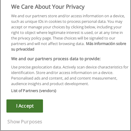
Стандартизация. Метрология. Сертификация. Правовая
We Care About Your Privacy
база. Государственный контроль и надзор за соблюдением
требований стандартов, правил и норм. Ответственность
We and our partners store and/or access information on a device,
за нарушение требований нормативных документов.
such as unique IDs in cookies to process personal data. You may
Международное сотрудничество в области
accept or manage your choices by clicking below, including your
стандартизации, метрологии и сертификации.
right to object where legitimate interest is used, or at any time in
the privacy policy page. These choices will be signaled to our
Коммерческая деятельность
partners and will not affect browsing data.
Más información sobre
Субъекты и объекты коммерческой деятельности, их виды
su privacidad
и характеристика. Формы взаимодействия продавца и
покупателя на рынке. Договорная работа с поставщиками
We and our partners process data to provide:
и посредниками.
Use precise geolocation data. Actively scan device characteristics for
Планирование и организация снабжения и сбыта. Оптовые
identification. Store and/or access information on a device.
закупки и продажи товаров. Технология торговой
Personalised ads and content, ad and content measurement,
деятельности. Виды торговых операций: продажа товаров
audience insights and product development.
на оптовых рынках, аукционах, товарных биржах, ярмарках,
List of Partners (vendors)
выставках. Торги как форма соревновательной торговли.
Розничная торговля: сущность, особенности, управление
запасами. Типы розничных предприятий и формы продаж.
I Accept
Организация товароснабжения.
Ассортиментная и ценовая политика.
Организация и технология розничной продажи товаров.
Show Purposes
Правовая и нормативная база.