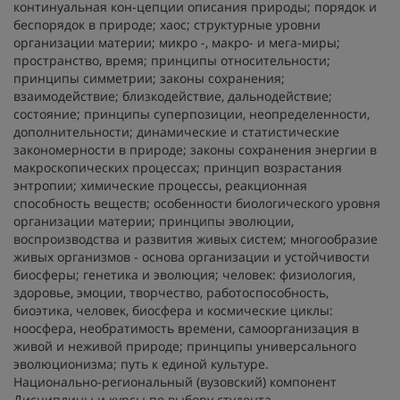
континуальная кон-цепции описания природы; порядок и
беспорядок в природе; хаос; структурные уровни
организации материи; микро -, макро- и мега-миры;
пространство, время; принципы относительности;
принципы симметрии; законы сохранения;
взаимодействие; близкодействие, дальнодействие;
состояние; принципы суперпозиции, неопределенности,
дополнительности; динамические и статистические
закономерности в природе; законы сохранения энергии в
макроскопических процессах; принцип возрастания
энтропии; химические процессы, реакционная
способность веществ; особенности биологического уровня
организации материи; принципы эволюции,
воспроизводства и развития живых систем; многообразие
живых организмов - основа организации и устойчивости
биосферы; генетика и эволюция; человек: физиология,
здоровье, эмоции, творчество, работоспособность,
биоэтика, человек, биосфера и космические циклы:
ноосфера, необратимость времени, самоорганизация в
живой и неживой природе; принципы универсального
эволюционизма; путь к единой культуре.
Национально-региональный (вузовский) компонент
Дисциплины и курсы по выбору студента,