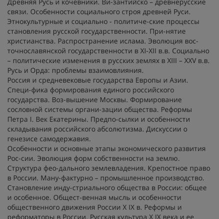
Древняя Русь и кочевники. Ви-зантийско – древнерусские
связи. Особенности социального строя древней Руси.
Этнокультурные и социально - политиче-ские процессы
становления русской государственности. При-нятие
христианства. Распространение ислама. Эволюция вос-
точнославянской государственности в XI-XII в.в. Социально
– политические изменения в русских землях в ХIII – ХXV в.в.
Русь и Орда: проблемы взаимовлияния.
Россия и средневековые государства Европы и Азии.
Специ-фика формирования единого российского
государства. Воз-вышение Москвы. Формирование
сословной системы органи-зации общества. Реформы
Петра I. Век Екатерины. Предпо-сылки и особенности
складывания российского абсолютизма. Дискуссии о
генезисе самодержавия.
Особенности и основные этапы экономического развития
Рос-сии. Эволюция форм собственности на землю.
Структура фео-дального землевладения. Крепостное право
в России. Ману-фактурно – промышленное производство.
Становление инду-стриального общества в России: общее
и особенное. Общест-венная мысль и особенности
общественного движения России X IX в. Реформы и
реформаторы в России. Русская культура X IX века и ее