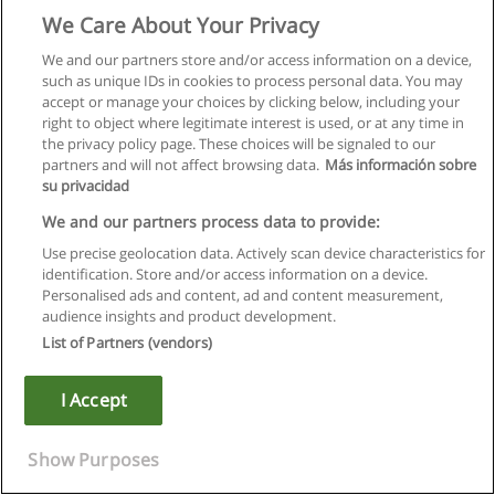
Модели размещения производственных сил. Макромодели
We Care About Your Privacy
экономического роста и их основные характеристики
Моделирование международ ных взаимодействий (экспорт,
We and our partners store and/or access information on a device,
импорт, внешнеторговый мультипликатор). Макромодели
such as unique IDs in cookies to process personal data. You may
платежного баланса и внешнего долга, интернет –
accept or manage your choices by clicking below, including your
экономики.
right to object where legitimate interest is used, or at any time in
3) Моделирование социальных процессов
the privacy policy page. These choices will be signaled to our
Сущность социальных процессов и их классификация.
partners and will not affect browsing data.
Más información sobre
Цели и задачи исследования. Типы статистических
su privacidad
моделей в социологии. Модели планирования уровня
We and our partners process data to provide:
жизни. Особен-ности моделирования уровня жизни. Роль и
методы расчета стандартов уровня жизни.
Use precise geolocation data. Actively scan device characteristics for
4) Моделирование эколого-экономических систем
identification. Store and/or access information on a device.
Понятие эколого-экономической системы и ее элементов.
Personalised ads and content, ad and content measurement,
Принципы моделирования ЭЭС и их классификация, учет
audience insights and product development.
техногенной насыщенности и экологической техноемкости
List of Partners (vendors)
территорий, эргодемографический индекс. Использование
сети Internet при построении региональных и глобальных
I Accept
моделей эф-фективности природопользования.
Требования к моделям устойчивого развития. Глобальные
балансовые модели эколого-экономических процессов
Show Purposes
(Х.Дейли, Х Айзарда, Р. Айреса, А. Ниса, В. Леонтьев).
Глобальные и имитационные модели эколого-