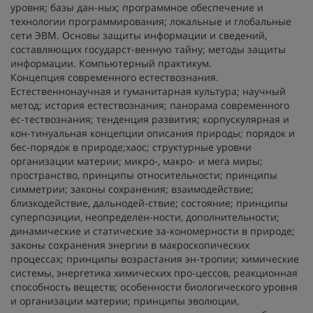
уровня; базы дан-ных; программное обеспечение и
технологии программирования; локальные и глобальные
сети ЭВМ. Основы защиты информации и сведений,
составляющих государст-венную тайну; методы защиты
информации. Компьютерный практикум.
Концепция современного естествознания.
Естественнонаучная и гуманитарная культура; научный
метод; история естествознания; панорама современного
ес-тествознания; тенденция развития; корпускулярная и
кон-тинуальная концепции описания природы; порядок и
бес-порядок в природе;хаос; структурные уровни
организации материи; микро-, макро- и мега миры;
пространство, принципы относительности; принципы
симметрии; законы сохранения; взаимодействие;
близкодействие, дальнодей-ствие; состояние; принципы
суперпозиции, неопределен-ности, дополнительности;
динамические и статические за-кономерности в природе;
законы сохранения энергии в макроскопических
процессах; принципы возрастания эн-тропии; химические
системы, энергетика химических про-цессов, реакционная
способность веществ; особенности биологического уровня
и организации материи; принципы эволюции,