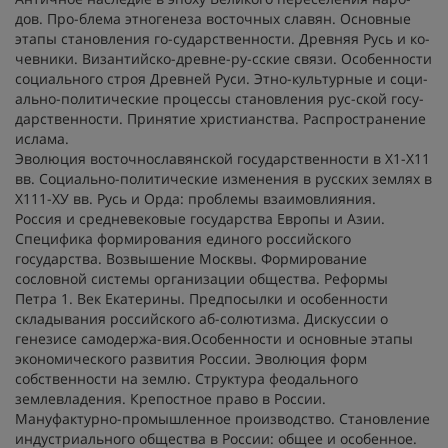
дов. Про-блема этногенеза восточных славян. Основные
этапы становления го-сударственности. Древняя Русь и ко-
чевники. Византийско-древне-ру-сские связи. Особенности
социального строя Древней Руси. Этно-культурные и соци-
ально-политические процессы становления рус-ской госу-
дарственности. Принятие христианства. Распространение
ислама.
Эволюция восточнославянской государственности в Х1-Х11
вв. Социально-политические изменения в русских землях в
Х111-ХУ вв. Русь и Орда: проблемы взаимовлияния.
Россия и средневековые государства Европы и Азии.
Специфика формирования единого российского
государства. Возвышение Москвы. Формирование
сословной системы организации общества. Реформы
Петра 1. Век Екатерины. Предпосылки и особенности
складывания российского аб-солютизма. Дискуссии о
генезисе самодержа-вия.Особенности и основные этапы
экономического развития России. Эволюция форм
собственности на землю. Структура феодального
землевладения. Крепостное право в России.
Мануфактурно-промышленное производство. Становление
индустриального общества в России: общее и особенное.