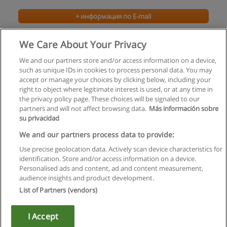
+ информация по E-mail
Менеджмент организации
We Care About Your Privacy
Институт международных социально-гуманитарных связей
We and our partners store and/or access information on a device,
such as unique IDs in cookies to process personal data. You may
+ информация по E-mail
accept or manage your choices by clicking below, including your
right to object where legitimate interest is used, or at any time in
the privacy policy page. These choices will be signaled to our
partners and will not affect browsing data.
Más información sobre
su privacidad
Правила пользования
We and our partners process data to provide:
Use precise geolocation data. Actively scan device characteristics for
Конфиденциальность информации
identification. Store and/or access information on a device.
Personalised ads and content, ad and content measurement,
Напишите Educaedu
audience insights and product development.
List of Partners (vendors)
Copyright © Educaedu Business S.L. - CIF : B-95610580: -
www.educaedu.ru
I Accept