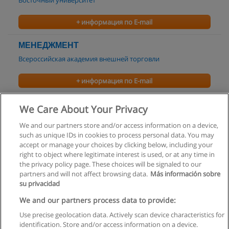
Восточный университет
+ информация по E-mail
МЕНЕДЖМЕНТ
Всероссийская академия внешней торговли
+ информация по E-mail
Антикризисное управление
We Care About Your Privacy
Московский институт экономики, менеджмента и права
We and our partners store and/or access information on a device,
such as unique IDs in cookies to process personal data. You may
+ информация по E-mail
accept or manage your choices by clicking below, including your
right to object where legitimate interest is used, or at any time in
the privacy policy page. These choices will be signaled to our
partners and will not affect browsing data.
Más información sobre
su privacidad
Правила пользования
We and our partners process data to provide:
Use precise geolocation data. Actively scan device characteristics for
Конфиденциальность информации
identification. Store and/or access information on a device.