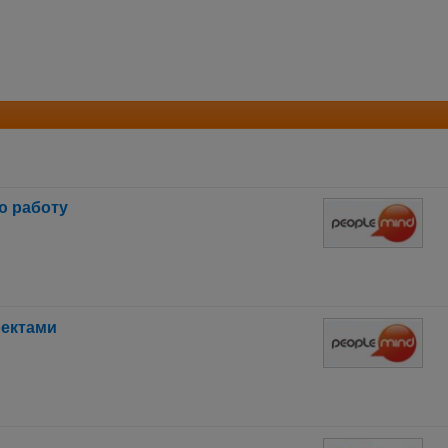
ю работу
ектами